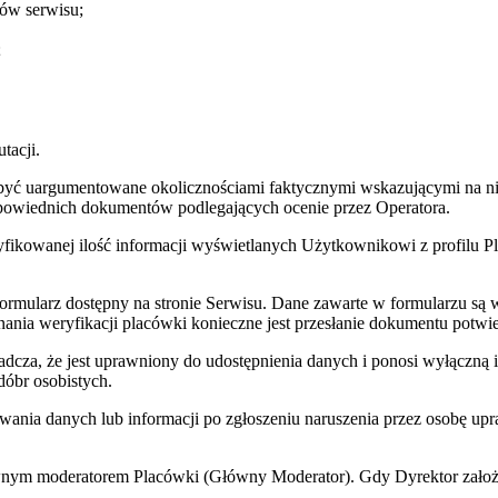
ów serwisu;
;
tacji.
 być uargumentowane okolicznościami faktycznymi wskazującymi na nie
dpowiednich dokumentów podlegających ocenie przez Operatora.
ryfikowanej ilość informacji wyświetlanych Użytkownikowi z profilu 
mularz dostępny na stronie Serwisu. Dane zawarte w formularzu są w
nania weryfikacji placówki konieczne jest przesłanie dokumentu potwie
iadcza, że jest uprawniony do udostępnienia danych i ponosi wyłączną
dóbr osobistych.
ania danych lub informacji po zgłoszeniu naruszenia przez osobę upra
ównym moderatorem Placówki (Główny Moderator). Gdy Dyrektor założy 