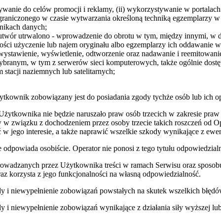
ywanie do celów promocji i reklamy, (ii) wykorzystywanie w portalach
ograniczonego w czasie wytwarzania określoną techniką egzemplarzy w c
śnikach danych;
 utwór utrwalono - wprowadzenie do obrotu w tym, między innymi, w d
lności użyczenie lub najem oryginału albo egzemplarzy ich oddawanie 
stawienie, wyświetlenie, odtworzenie oraz nadawanie i reemitowanie,
 wybranym, w tym z serwerów sieci komputerowych, także ogólnie dostę
 stacji naziemnych lub satelitarnych;
ytkownik zobowiązany jest do posiadania zgody tychże osób lub ich
Użytkownika nie będzie naruszało praw osób trzecich w zakresie praw
w w związku z dochodzeniem przez osoby trzecie takich roszczeń od Op
ać w jego interesie, a także naprawić wszelkie szkody wynikające z ew
 odpowiada osobiście. Operator nie ponosi z tego tytułu odpowiedzialn
rowadzanych przez Użytkownika treści w ramach Serwisu oraz sposobu k
az korzysta z jego funkcjonalności na własną odpowiedzialność.
 i niewypełnienie zobowiązań powstałych na skutek wszelkich błędów 
i niewypełnienie zobowiązań wynikające z działania siły wyższej lub