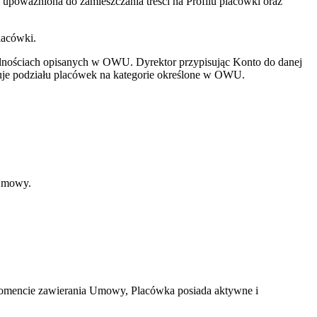
 upoważniona do zamieszczania treści na Profilu placówki oraz
lacówki.
lnościach opisanych w OWU. Dyrektor przypisując Konto do danej
onuje podziału placówek na kategorie określone w OWU.
 Umowy.
momencie zawierania Umowy, Placówka posiada aktywne i