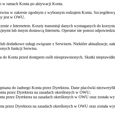
h w ramach Konta po aktywacji Konta.
wisu w zakresie zgodnym z wybranym rodzajem Konta. Szczegółowy opi
ny jest w OWU.
łączenie z Internetem. Koszty transmisji danych wymaganych do korz
nymi lub innym dostawcą Internetu. Operator nie ponosi odpowiedzial
 lub dodatkowe usługi związane z Serwisem. Niektóre aktualizacje, u
lonych funkcji Serwisu.
ępu do Konta przed dostępem osób nieuprawnionych. Skutki nieprawid
dopisana do żadnego Konta przez Dyrektora. Dane placówki niezweryfik
Konta przez Dyrektora na zasadach określonych w OWU;
Konta przez Dyrektora na zasadach określonych w OWU oraz została 
Konta przez Dyrektora na zasadach określonych w OWU oraz została 