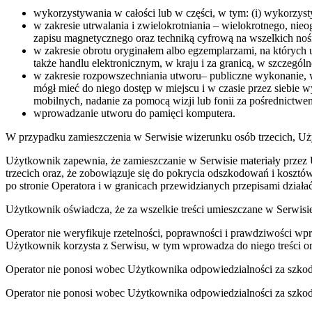
wykorzystywania w całości lub w części, w tym: (i) wykorzyst
w zakresie utrwalania i zwielokrotniania – wielokrotnego, nie
zapisu magnetycznego oraz techniką cyfrową na wszelkich no
w zakresie obrotu oryginałem albo egzemplarzami, na których
także handlu elektronicznym, w kraju i za granicą, w szczegó
w zakresie rozpowszechniania utworu– publiczne wykonanie, wy
mógł mieć do niego dostęp w miejscu i w czasie przez siebie
mobilnych, nadanie za pomocą wizji lub fonii za pośrednictwem
wprowadzanie utworu do pamięci komputera.
W przypadku zamieszczenia w Serwisie wizerunku osób trzecich, Uż
Użytkownik zapewnia, że zamieszczanie w Serwisie materiały przez 
trzecich oraz, że zobowiązuje się do pokrycia odszkodowań i kosztó
po stronie Operatora i w granicach przewidzianych przepisami dział
Użytkownik oświadcza, że za wszelkie treści umieszczane w Serwisie
Operator nie weryfikuje rzetelności, poprawności i prawdziwości wp
Użytkownik korzysta z Serwisu, w tym wprowadza do niego treści or
Operator nie ponosi wobec Użytkownika odpowiedzialności za szkody
Operator nie ponosi wobec Użytkownika odpowiedzialności za szkody 