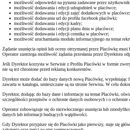
możliwość odpowiedzi na pytania zadawane przez użytkownik
możliwość dodawania i edycji udogodnień w placówce;
możliwość dodawania i edycji zajęć dodatkowych w placówce
możliwość dodawania url do profilu facebook placówki;
możliwość dodawania i edycji kadry;
możliwość dodawania i edycji planu dnia w placówce;
możliwość dodawania i edycji cennika w placówce;
możliwość uruchamiania modułu informacyjnego na temat rekru
Żądanie usunięcia opinii lub oceny otrzymanej przez Placówkę musi
Operator zastrzega możliwość żądania przesłania przez Dyrektora o
Jeśli Dyrektor korzysta w Serwisie z Profilu Placówki w formie zwe
nie są też chronione przed reklamą konkurentów.
Dyrektor może dodać do bazy danych nową Placówkę, wypełniając for
zawarta w katalogu, umieszczane są na stronie Serwisu. W celu doko
Dyrektor, dodając do bazy dane i informacje na temat Placówki, ośw
szczególności przepisów o ochronie danych osobowych i o ochronie 
Operator zobowiązuje się do niezwłocznego usunięcia lub zmodyfikow
danych lub informacji budzących wątpliwości.
Gdy Dyrektor przypisze się do Placówki jako pierwszy, staje się gł
założenia oraz treści na niej zamieszczonych.