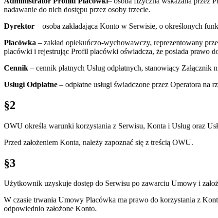
Administrator Profilu Placówki
– osoba fizyczna wskazana przez Pl
nadawanie do nich dostępu przez osoby trzecie.
Dyrektor
– osoba zakładająca Konto w Serwisie, o określonych fu
Placówka
– zakład opiekuńczo-wychowawczy, reprezentowany przez
placówki i rejestrując Profil placówki oświadcza, że posiada prawo
Cennik
– cennik płatnych Usług odpłatnych, stanowiący Załącznik
Usługi Odpłatne
– odpłatne usługi świadczone przez Operatora na r
§2
OWU określa warunki korzystania z Serwisu, Konta i Usług oraz Us
Przed założeniem Konta, należy zapoznać się z treścią OWU.
§3
Użytkownik uzyskuje dostęp do Serwisu po zawarciu Umowy i założ
W czasie trwania Umowy Placówka ma prawo do korzystania z Konta
odpowiednio założone Konto.