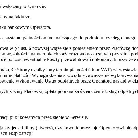
wki wskazany w Umowie.
ny na fakturze.
hunku bankowym Operatora.
 systemu płatności online, należącego do podmiotu trzeciego innego 
wa w §7 ust. 6 powyżej wiąże się z poniesieniem przez Placówkę dod
, w wysokości i na warunkach każdorazowo wskazanych przez ten podm
może ponosić ewentualne koszty przewalutowań dokonanych przez zew
yba, że Strony ustaliły inny termin płatności faktur VAT) od wystawie
erminie płatności Wynagrodzenia spowoduje zawieszenie wykonywania
owienie wykonywania Usług odpłatnych przez Operatora nastąpi w cią
ch z winy Placówki, opłata pobrana za świadczenie Usług odpłatnych
rmacji publikowanych przez siebie w Serwisie.
 jak zdjęcia i filmy (utwory), użytkownik przyznaje Operatorowi nieo
ach eksploatacji: