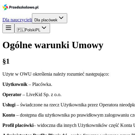
Dla nauczycieli
Dla placówek
🇵🇱
Polski
PL
Ogólne warunki Umowy
§1
Użyte w OWU określenia należy rozumieć następująco:
Użytkownik
– Placówka.
Operator
– LiveKid Sp. z o.o.
Usługi
– świadczone na rzecz Użytkownika przez Operatora nieodpła
Konto
– dostępna dla użytkownika po prawidłowym zalogowaniu czę
Profil placówki
– widoczna dla innych Użytkowników część Konta