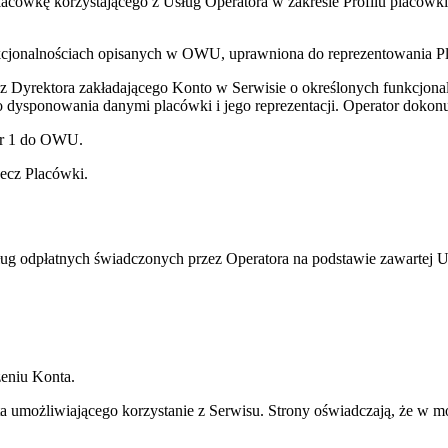
acówkę korzystającego z Usług Operatora w zakresie Profilu placówki
nkcjonalnościach opisanych w OWU, uprawniona do reprezentowania P
 Dyrektora zakładającego Konto w Serwisie o określonych funkcjona
 do dysponowania danymi placówki i jego reprezentacji. Operator dok
 nr 1 do OWU.
zecz Placówki.
ług odpłatnych świadczonych przez Operatora na podstawie zawartej
eniu Konta.
 umożliwiającego korzystanie z Serwisu. Strony oświadczają, że w 