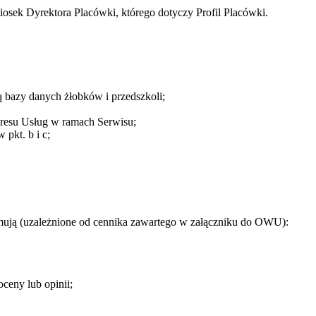
iosek Dyrektora Placówki, którego dotyczy Profil Placówki.
ą bazy danych żłobków i przedszkoli;
akresu Usług w ramach Serwisu;
pkt. b i c;
jmują (uzależnione od cennika zawartego w załączniku do OWU):
ceny lub opinii;