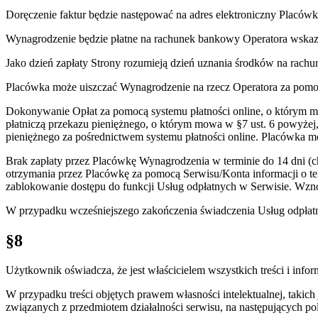
Doręczenie faktur będzie następować na adres elektroniczny Placó
Wynagrodzenie będzie płatne na rachunek bankowy Operatora wskaza
Jako dzień zapłaty Strony rozumieją dzień uznania środków na rac
Placówka może uiszczać Wynagrodzenie na rzecz Operatora za pomocą
Dokonywanie Opłat za pomocą systemu płatności online, o którym mo
płatniczą przekazu pieniężnego, o którym mowa w §7 ust. 6 powyżej
pieniężnego za pośrednictwem systemu płatności online. Placówka 
Brak zapłaty przez Placówkę Wynagrodzenia w terminie do 14 dni (ch
otrzymania przez Placówkę za pomocą Serwisu/Konta informacji o t
zablokowanie dostępu do funkcji Usług odpłatnych w Serwisie. Wzn
W przypadku wcześniejszego zakończenia świadczenia Usług odpłatny
§8
Użytkownik oświadcza, że jest właścicielem wszystkich treści i info
W przypadku treści objętych prawem własności intelektualnej, takich
związanych z przedmiotem działalności serwisu, na następujących pol