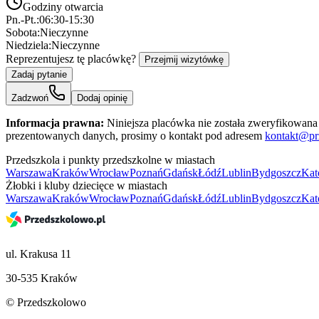
Godziny otwarcia
Pn.-Pt.:
06:30-15:30
Sobota:
Nieczynne
Niedziela:
Nieczynne
Reprezentujesz tę placówkę?
Przejmij wizytówkę
Zadaj pytanie
Zadzwoń
Dodaj opinię
Informacja prawna:
Niniejsza placówka nie została zweryfikowana 
prezentowanych danych, prosimy o kontakt pod adresem
kontakt@pr
Przedszkola i punkty przedszkolne w miastach
Warszawa
Kraków
Wrocław
Poznań
Gdańsk
Łódź
Lublin
Bydgoszcz
Kat
Żłobki i kluby dziecięce w miastach
Warszawa
Kraków
Wrocław
Poznań
Gdańsk
Łódź
Lublin
Bydgoszcz
Kat
ul. Krakusa 11
30-535 Kraków
© Przedszkolowo