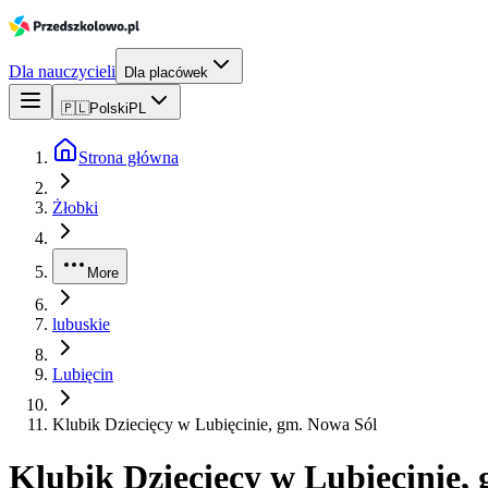
Dla nauczycieli
Dla placówek
🇵🇱
Polski
PL
Strona główna
Żłobki
More
lubuskie
Lubięcin
Klubik Dziecięcy w Lubięcinie, gm. Nowa Sól
Klubik Dziecięcy w Lubięcinie,