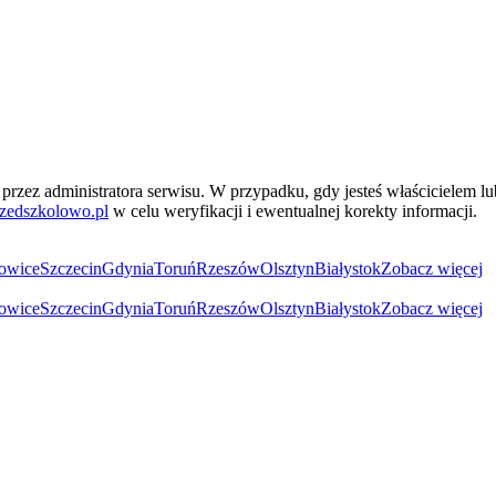
przez administratora serwisu. W przypadku, gdy jesteś właścicielem l
zedszkolowo.pl
w celu weryfikacji i ewentualnej korekty informacji.
owice
Szczecin
Gdynia
Toruń
Rzeszów
Olsztyn
Białystok
Zobacz więcej
owice
Szczecin
Gdynia
Toruń
Rzeszów
Olsztyn
Białystok
Zobacz więcej