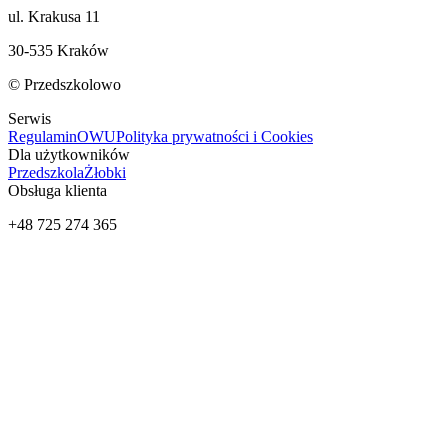
ul. Krakusa 11
30-535 Kraków
© Przedszkolowo
Serwis
Regulamin
OWU
Polityka prywatności i Cookies
Dla użytkowników
Przedszkola
Żłobki
Obsługa klienta
+48 725 274 365