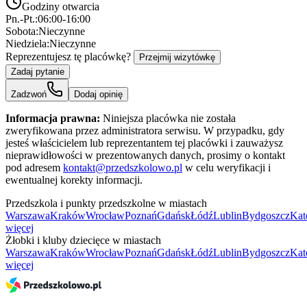
Godziny otwarcia
Pn.-Pt.:
06:00-16:00
Sobota:
Nieczynne
Niedziela:
Nieczynne
Reprezentujesz tę placówkę?
Przejmij wizytówkę
Zadaj pytanie
Zadzwoń
Dodaj opinię
Informacja prawna:
Niniejsza placówka nie została
zweryfikowana przez administratora serwisu. W przypadku, gdy
jesteś właścicielem lub reprezentantem tej placówki i zauważysz
nieprawidłowości w prezentowanych danych, prosimy o kontakt
pod adresem
kontakt@przedszkolowo.pl
w celu weryfikacji i
ewentualnej korekty informacji.
Przedszkola i punkty przedszkolne w miastach
Warszawa
Kraków
Wrocław
Poznań
Gdańsk
Łódź
Lublin
Bydgoszcz
Kat
więcej
Żłobki i kluby dziecięce w miastach
Warszawa
Kraków
Wrocław
Poznań
Gdańsk
Łódź
Lublin
Bydgoszcz
Kat
więcej