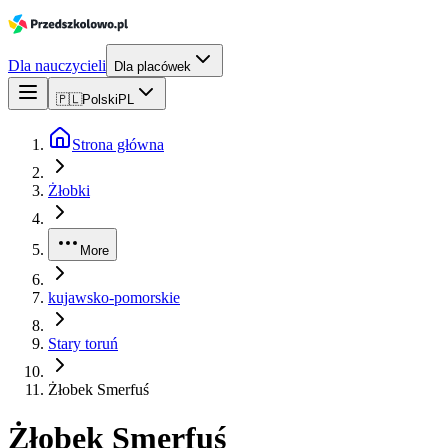
Dla nauczycieli
Dla placówek
🇵🇱
Polski
PL
Strona główna
Żłobki
More
kujawsko-pomorskie
Stary toruń
Żłobek Smerfuś
Żłobek Smerfuś