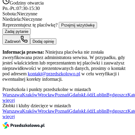
Godziny otwarcia
Pn.-Pt.:
07:30-15:30
Sobota:
Nieczynne
Niedziela:
Nieczynne
Reprezentujesz tę placówkę?
Przejmij wizytówkę
Zadaj pytanie
Zadzwoń
Dodaj opinię
Informacja prawna:
Niniejsza placówka nie została
zweryfikowana przez administratora serwisu. W przypadku, gdy
jesteś właścicielem lub reprezentantem tej placówki i zauważysz
nieprawidłowości w prezentowanych danych, prosimy o kontakt
pod adresem
kontakt@przedszkolowo.pl
w celu weryfikacji i
ewentualnej korekty informacji.
Przedszkola i punkty przedszkolne w miastach
Warszawa
Kraków
Wrocław
Poznań
Gdańsk
Łódź
Lublin
Bydgoszcz
Kat
więcej
Żłobki i kluby dziecięce w miastach
Warszawa
Kraków
Wrocław
Poznań
Gdańsk
Łódź
Lublin
Bydgoszcz
Kat
więcej