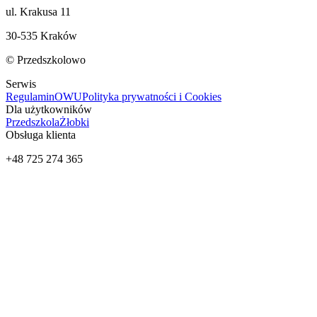
ul. Krakusa 11
30-535 Kraków
© Przedszkolowo
Serwis
Regulamin
OWU
Polityka prywatności i Cookies
Dla użytkowników
Przedszkola
Żłobki
Obsługa klienta
+48 725 274 365