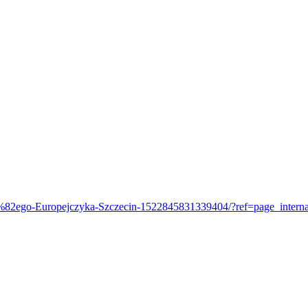
%82ego-Europejczyka-Szczecin-1522845831339404/?ref=page_interna