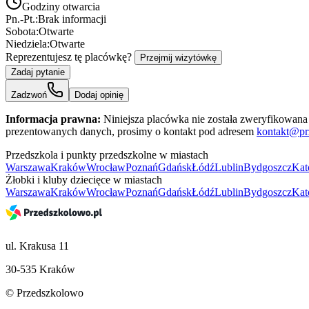
Godziny otwarcia
Pn.-Pt.:
Brak informacji
Sobota:
Otwarte
Niedziela:
Otwarte
Reprezentujesz tę placówkę?
Przejmij wizytówkę
Zadaj pytanie
Zadzwoń
Dodaj opinię
Informacja prawna:
Niniejsza placówka nie została zweryfikowana 
prezentowanych danych, prosimy o kontakt pod adresem
kontakt@pr
Przedszkola i punkty przedszkolne w miastach
Warszawa
Kraków
Wrocław
Poznań
Gdańsk
Łódź
Lublin
Bydgoszcz
Kat
Żłobki i kluby dziecięce w miastach
Warszawa
Kraków
Wrocław
Poznań
Gdańsk
Łódź
Lublin
Bydgoszcz
Kat
ul. Krakusa 11
30-535 Kraków
© Przedszkolowo