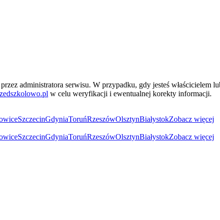
przez administratora serwisu. W przypadku, gdy jesteś właścicielem l
zedszkolowo.pl
w celu weryfikacji i ewentualnej korekty informacji.
owice
Szczecin
Gdynia
Toruń
Rzeszów
Olsztyn
Białystok
Zobacz więcej
owice
Szczecin
Gdynia
Toruń
Rzeszów
Olsztyn
Białystok
Zobacz więcej