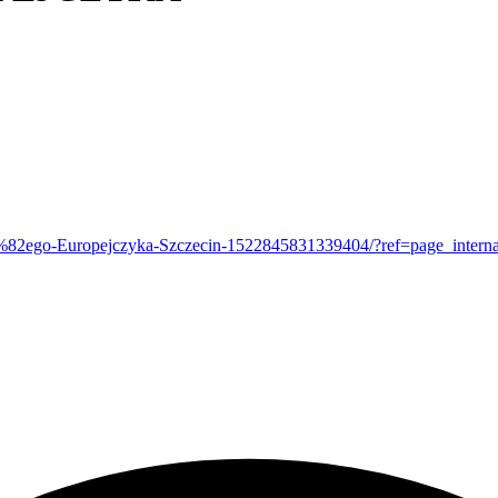
%82ego-Europejczyka-Szczecin-1522845831339404/?ref=page_interna