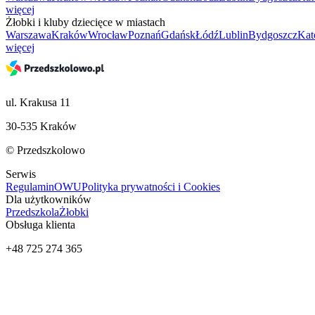
więcej
Żłobki i kluby dziecięce w miastach
Warszawa
Kraków
Wrocław
Poznań
Gdańsk
Łódź
Lublin
Bydgoszcz
Kat
więcej
ul. Krakusa 11
30-535 Kraków
© Przedszkolowo
Serwis
Regulamin
OWU
Polityka prywatności i Cookies
Dla użytkowników
Przedszkola
Żłobki
Obsługa klienta
+48 725 274 365