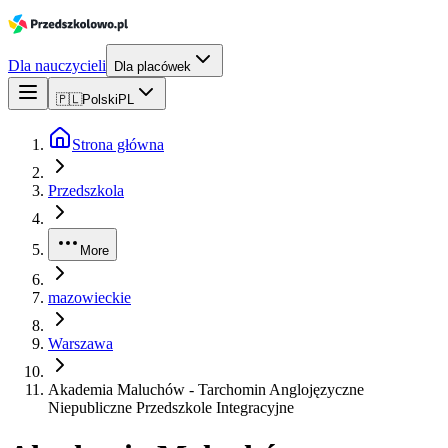
Dla nauczycieli
Dla placówek
🇵🇱
Polski
PL
Strona główna
Przedszkola
More
mazowieckie
Warszawa
Akademia Maluchów - Tarchomin Anglojęzyczne
Niepubliczne Przedszkole Integracyjne