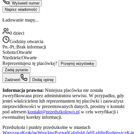
Wyświetl numer
Napisz wiadomość
Ładowanie mapy...
0
dzieci
Godziny otwarcia
Pn.-Pt.:
Brak informacji
Sobota:
Otwarte
Niedziela:
Otwarte
Reprezentujesz tę placówkę?
Przejmij wizytówkę
Zadaj pytanie
Zadzwoń
Dodaj opinię
Informacja prawna:
Niniejsza placówka nie została
zweryfikowana przez administratora serwisu. W przypadku, gdy
jesteś właścicielem lub reprezentantem tej placówki i zauważysz
nieprawidłowości w prezentowanych danych, prosimy o kontakt
pod adresem
kontakt@przedszkolowo.pl
w celu weryfikacji i
ewentualnej korekty informacji.
Przedszkola i punkty przedszkolne w miastach
Warszawa
Kraków
Wrocław
Poznań
Gdańsk
Łódź
Lublin
Bydgoszcz
Kat