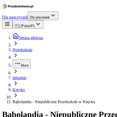
Dla nauczycieli
Dla placówek
🇵🇱
Polski
PL
Strona główna
Przedszkola
More
lubuskie
Kręcko
Bąbolandia - Niepubliczne Przedszkole w Kręcku
Bąbolandia - Niepubliczne Prz