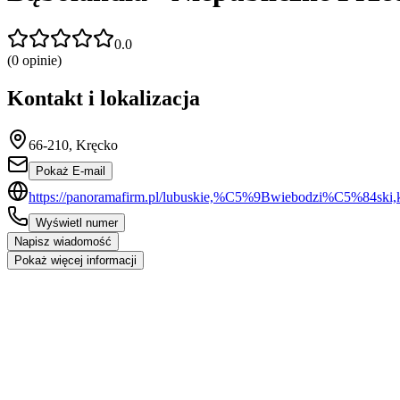
0.0
(
0
opinie)
Kontakt i lokalizacja
66-210, Kręcko
Pokaż E-mail
https://panoramafirm.pl/lubuskie,%C5%9Bwiebodzi%C5%84ski,k
Wyświetl numer
Napisz wiadomość
Pokaż więcej informacji