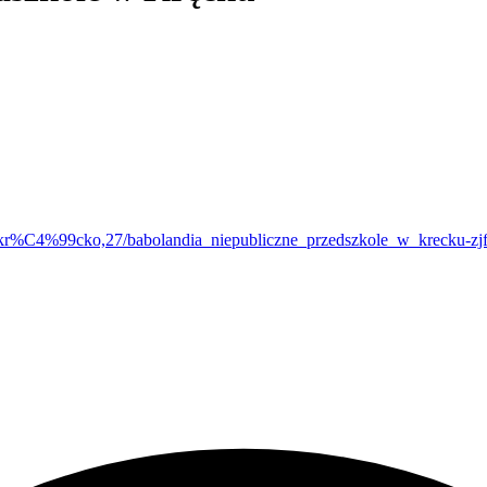
r%C4%99cko,27/babolandia_niepubliczne_przedszkole_w_krecku-zjfx