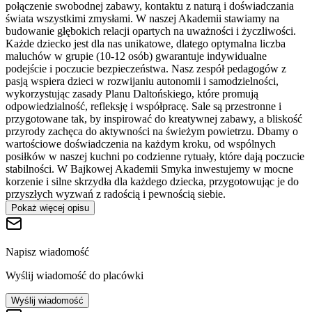
połączenie swobodnej zabawy, kontaktu z naturą i doświadczania
świata wszystkimi zmysłami. W naszej Akademii stawiamy na
budowanie głębokich relacji opartych na uważności i życzliwości.
Każde dziecko jest dla nas unikatowe, dlatego optymalna liczba
maluchów w grupie (10-12 osób) gwarantuje indywidualne
podejście i poczucie bezpieczeństwa. Nasz zespół pedagogów z
pasją wspiera dzieci w rozwijaniu autonomii i samodzielności,
wykorzystując zasady Planu Daltońskiego, które promują
odpowiedzialność, refleksję i współpracę. Sale są przestronne i
przygotowane tak, by inspirować do kreatywnej zabawy, a bliskość
przyrody zachęca do aktywności na świeżym powietrzu. Dbamy o
wartościowe doświadczenia na każdym kroku, od wspólnych
posiłków w naszej kuchni po codzienne rytuały, które dają poczucie
stabilności. W Bajkowej Akademii Smyka inwestujemy w mocne
korzenie i silne skrzydła dla każdego dziecka, przygotowując je do
przyszłych wyzwań z radością i pewnością siebie.
Pokaż więcej opisu
Napisz wiadomość
Wyślij wiadomość do placówki
Wyślij wiadomość