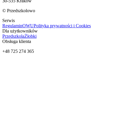
30-535 Kraków
© Przedszkolowo
Serwis
Regulamin
OWU
Polityka prywatności i Cookies
Dla użytkowników
Przedszkola
Żłobki
Obsługa klienta
+48 725 274 365