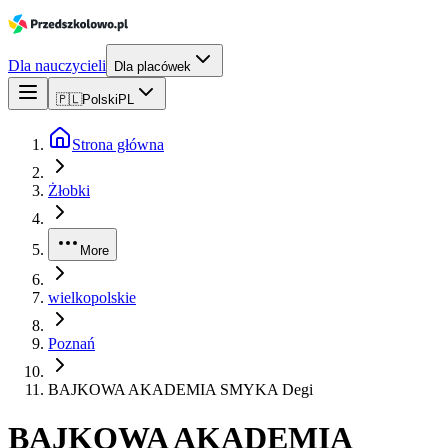
Dla nauczycieli
Dla placówek
🇵🇱
Polski
PL
Strona główna
Żłobki
More
wielkopolskie
Poznań
BAJKOWA AKADEMIA SMYKA Degi
BAJKOWA AKADEMIA