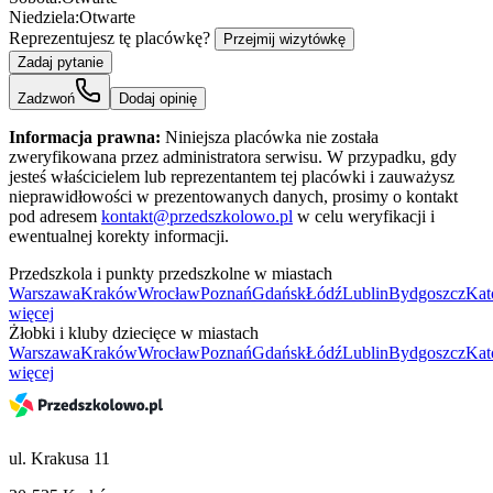
Niedziela:
Otwarte
Reprezentujesz tę placówkę?
Przejmij wizytówkę
Zadaj pytanie
Zadzwoń
Dodaj opinię
Informacja prawna:
Niniejsza placówka nie została
zweryfikowana przez administratora serwisu. W przypadku, gdy
jesteś właścicielem lub reprezentantem tej placówki i zauważysz
nieprawidłowości w prezentowanych danych, prosimy o kontakt
pod adresem
kontakt@przedszkolowo.pl
w celu weryfikacji i
ewentualnej korekty informacji.
Przedszkola i punkty przedszkolne w miastach
Warszawa
Kraków
Wrocław
Poznań
Gdańsk
Łódź
Lublin
Bydgoszcz
Kat
więcej
Żłobki i kluby dziecięce w miastach
Warszawa
Kraków
Wrocław
Poznań
Gdańsk
Łódź
Lublin
Bydgoszcz
Kat
więcej
ul. Krakusa 11