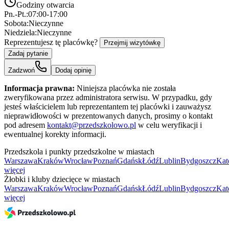
Godziny otwarcia
Pn.-Pt.:
07:00-17:00
Sobota:
Nieczynne
Niedziela:
Nieczynne
Reprezentujesz tę placówkę?
Przejmij wizytówkę
Zadaj pytanie
Zadzwoń
Dodaj opinię
Informacja prawna:
Niniejsza placówka nie została
zweryfikowana przez administratora serwisu. W przypadku, gdy
jesteś właścicielem lub reprezentantem tej placówki i zauważysz
nieprawidłowości w prezentowanych danych, prosimy o kontakt
pod adresem
kontakt@przedszkolowo.pl
w celu weryfikacji i
ewentualnej korekty informacji.
Przedszkola i punkty przedszkolne w miastach
Warszawa
Kraków
Wrocław
Poznań
Gdańsk
Łódź
Lublin
Bydgoszcz
Kat
więcej
Żłobki i kluby dziecięce w miastach
Warszawa
Kraków
Wrocław
Poznań
Gdańsk
Łódź
Lublin
Bydgoszcz
Kat
więcej