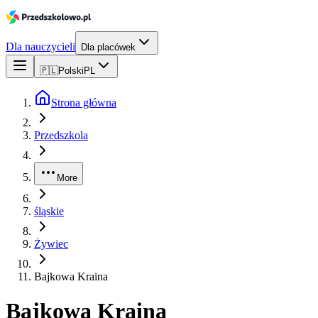
Dla nauczycieli
Dla placówek
🇵🇱
Polski
PL
Strona główna
Przedszkola
More
śląskie
Żywiec
Bajkowa Kraina
Bajkowa Kraina