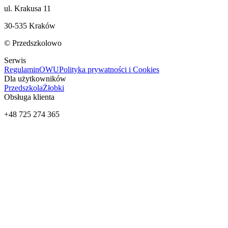
ul. Krakusa 11
30-535 Kraków
© Przedszkolowo
Serwis
Regulamin
OWU
Polityka prywatności i Cookies
Dla użytkowników
Przedszkola
Żłobki
Obsługa klienta
+48 725 274 365