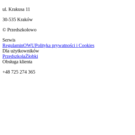
ul. Krakusa 11
30-535 Kraków
© Przedszkolowo
Serwis
Regulamin
OWU
Polityka prywatności i Cookies
Dla użytkowników
Przedszkola
Żłobki
Obsługa klienta
+48 725 274 365