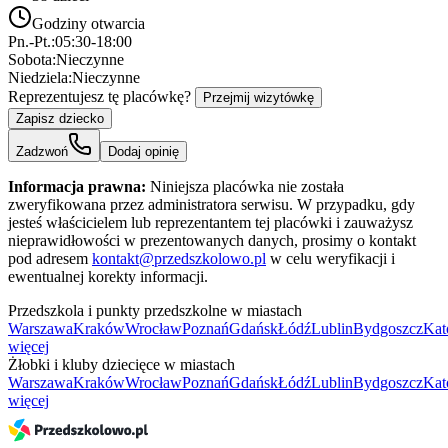
Godziny otwarcia
Pn.-Pt.:
05:30-18:00
Sobota:
Nieczynne
Niedziela:
Nieczynne
Reprezentujesz tę placówkę?
Przejmij wizytówkę
Zapisz dziecko
Zadzwoń
Dodaj opinię
Informacja prawna:
Niniejsza placówka nie została
zweryfikowana przez administratora serwisu. W przypadku, gdy
jesteś właścicielem lub reprezentantem tej placówki i zauważysz
nieprawidłowości w prezentowanych danych, prosimy o kontakt
pod adresem
kontakt@przedszkolowo.pl
w celu weryfikacji i
ewentualnej korekty informacji.
Przedszkola i punkty przedszkolne w miastach
Warszawa
Kraków
Wrocław
Poznań
Gdańsk
Łódź
Lublin
Bydgoszcz
Kat
więcej
Żłobki i kluby dziecięce w miastach
Warszawa
Kraków
Wrocław
Poznań
Gdańsk
Łódź
Lublin
Bydgoszcz
Kat
więcej