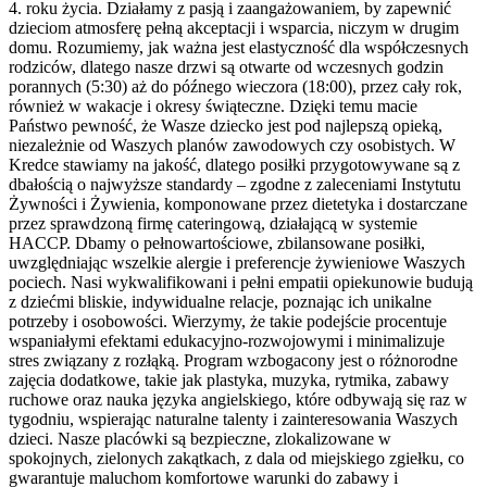
4. roku życia. Działamy z pasją i zaangażowaniem, by zapewnić
dzieciom atmosferę pełną akceptacji i wsparcia, niczym w drugim
domu. Rozumiemy, jak ważna jest elastyczność dla współczesnych
rodziców, dlatego nasze drzwi są otwarte od wczesnych godzin
porannych (5:30) aż do późnego wieczora (18:00), przez cały rok,
również w wakacje i okresy świąteczne. Dzięki temu macie
Państwo pewność, że Wasze dziecko jest pod najlepszą opieką,
niezależnie od Waszych planów zawodowych czy osobistych. W
Kredce stawiamy na jakość, dlatego posiłki przygotowywane są z
dbałością o najwyższe standardy – zgodne z zaleceniami Instytutu
Żywności i Żywienia, komponowane przez dietetyka i dostarczane
przez sprawdzoną firmę cateringową, działającą w systemie
HACCP. Dbamy o pełnowartościowe, zbilansowane posiłki,
uwzględniając wszelkie alergie i preferencje żywieniowe Waszych
pociech. Nasi wykwalifikowani i pełni empatii opiekunowie budują
z dziećmi bliskie, indywidualne relacje, poznając ich unikalne
potrzeby i osobowości. Wierzymy, że takie podejście procentuje
wspaniałymi efektami edukacyjno-rozwojowymi i minimalizuje
stres związany z rozłąką. Program wzbogacony jest o różnorodne
zajęcia dodatkowe, takie jak plastyka, muzyka, rytmika, zabawy
ruchowe oraz nauka języka angielskiego, które odbywają się raz w
tygodniu, wspierając naturalne talenty i zainteresowania Waszych
dzieci. Nasze placówki są bezpieczne, zlokalizowane w
spokojnych, zielonych zakątkach, z dala od miejskiego zgiełku, co
gwarantuje maluchom komfortowe warunki do zabawy i