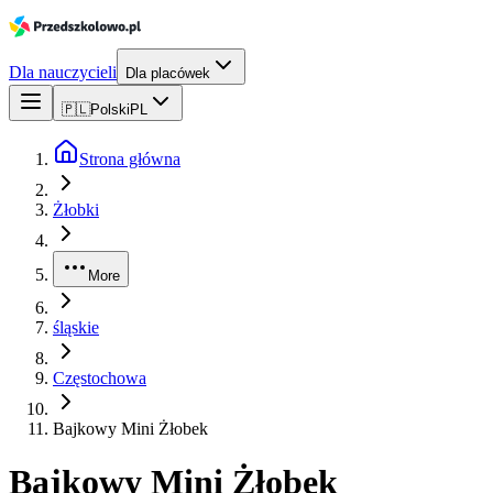
Dla nauczycieli
Dla placówek
🇵🇱
Polski
PL
Strona główna
Żłobki
More
śląskie
Częstochowa
Bajkowy Mini Żłobek
Bajkowy Mini Żłobek