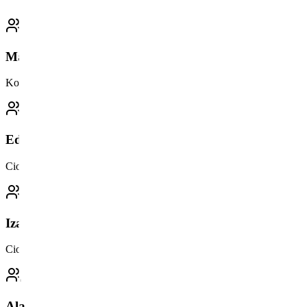
Marta
Koordynator
Edyta
Ciocia
Iza
Ciocia
Ala