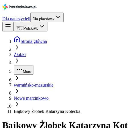
Dla nauczycieli
Dla placówek
🇵🇱
Polski
PL
Strona główna
Żłobki
More
warmińsko-mazurskie
Nowe marcinkowo
Bajkowy Żłobek Katarzyna Kotecka
Bajkowy Żłobek Katarzyna Kot