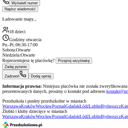
Wyświetl numer
Napisz wiadomość
Ładowanie mapy...
18
dzieci
Godziny otwarcia
Pn.-Pt.:
06:30-17:00
Sobota:
Otwarte
Niedziela:
Otwarte
Reprezentujesz tę placówkę?
Przejmij wizytówkę
Zadaj pytanie
Zadzwoń
Dodaj opinię
Informacja prawna:
Niniejsza placówka nie została zweryfikowana 
prezentowanych danych, prosimy o kontakt pod adresem
kontakt@pr
Przedszkola i punkty przedszkolne w miastach
Warszawa
Kraków
Wrocław
Poznań
Gdańsk
Łódź
Lublin
Bydgoszcz
Kat
Żłobki i kluby dziecięce w miastach
Warszawa
Kraków
Wrocław
Poznań
Gdańsk
Łódź
Lublin
Bydgoszcz
Kat