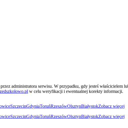
przez administratora serwisu. W przypadku, gdy jesteś właścicielem l
zedszkolowo.pl
w celu weryfikacji i ewentualnej korekty informacji.
owice
Szczecin
Gdynia
Toruń
Rzeszów
Olsztyn
Białystok
Zobacz więcej
owice
Szczecin
Gdynia
Toruń
Rzeszów
Olsztyn
Białystok
Zobacz więcej