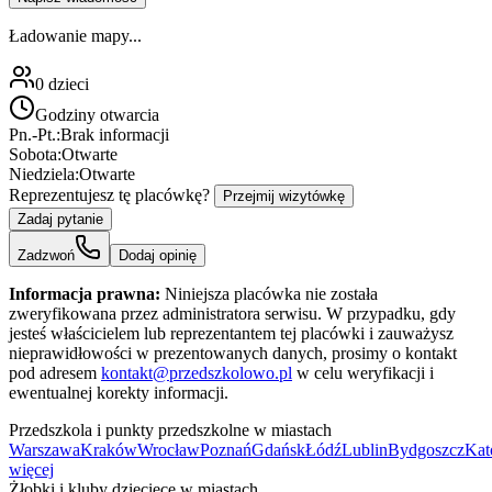
Ładowanie mapy...
0
dzieci
Godziny otwarcia
Pn.-Pt.:
Brak informacji
Sobota:
Otwarte
Niedziela:
Otwarte
Reprezentujesz tę placówkę?
Przejmij wizytówkę
Zadaj pytanie
Zadzwoń
Dodaj opinię
Informacja prawna:
Niniejsza placówka nie została
zweryfikowana przez administratora serwisu. W przypadku, gdy
jesteś właścicielem lub reprezentantem tej placówki i zauważysz
nieprawidłowości w prezentowanych danych, prosimy o kontakt
pod adresem
kontakt@przedszkolowo.pl
w celu weryfikacji i
ewentualnej korekty informacji.
Przedszkola i punkty przedszkolne w miastach
Warszawa
Kraków
Wrocław
Poznań
Gdańsk
Łódź
Lublin
Bydgoszcz
Kat
więcej
Żłobki i kluby dziecięce w miastach