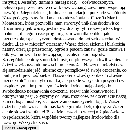
instytucji. Jesteśmy dumni z naszej kadry – doświadczonych,
pełnych pasji wychowawców, którzy z zaangażowaniem wspierają
rozwój każdego dziecka, budując silne relacje i poczucie wspólnoty.
Nasz pedagogiczny fundament to niezachwiana filozofia Marii
Montessori, która pozwoliła nam stworzyć unikalne środowisko.
Rozumiemy, jak ważny jest indywidualny rytm rozwoju każdego
malucha, dlatego nasze programy, zarówno dla żłobka, jak i
przedszkola, są elastyczne i dostosowane do potrzeb dziecka. W
duchu „Las w mieście” otaczamy Wasze dzieci zielenią i bliskością
natury, oferując przestronny ogród z placem zabaw, gdzie zabawa i
odkrywanie świata odbywają się niezależnie od pogody.
Szczególnie cenimy samodzielność, od pierwszych chwil wspierając
dzieci w zdobywaniu nowych umiejętności. Nawet najmłodsi uczą
się samodzielnie jeść, ubierać czy porządkować swoje otoczenie, co
buduje ich pewność siebie. Nasza oferta „Leśny żłobek” i „Leśne
przedszkole” to nie tylko nauka, ale przede wszystkim przygoda w
bezpiecznym i inspirującym świecie. Dzieci mają okazję do
swobodnego poznawania otoczenia, rozwijania kreatywności i
odkrywania pasji. Słyszymy od Was, rodziców, że doceniacie naszą
kameralną atmosferę, zaangażowanie nauczycieli i to, jak Wasze
dzieci chętnie wracają do nas każdego dnia. Dziękujemy za Wasze
ciepłe słowa i zaufanie! Baza Montessori to więcej niż placówka –
to społeczność, która wspólnie tworzy najlepsze środowisko dla
rozwoju Waszych dzieci.
Pokaż więcej opisu