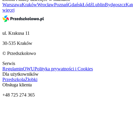
Warszawa
Kraków
Wrocław
Poznań
Gdańsk
Łódź
Lublin
Bydgoszcz
Kat
więcej
ul. Krakusa 11
30-535 Kraków
© Przedszkolowo
Serwis
Regulamin
OWU
Polityka prywatności i Cookies
Dla użytkowników
Przedszkola
Żłobki
Obsługa klienta
+48 725 274 365