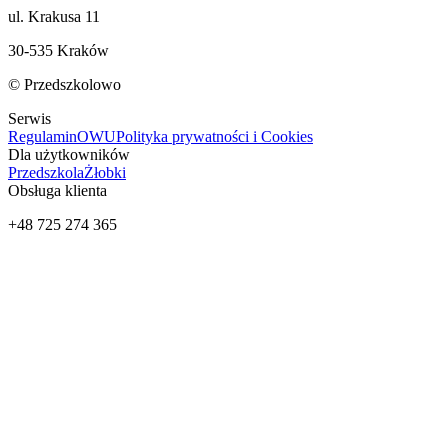
ul. Krakusa 11
30-535 Kraków
© Przedszkolowo
Serwis
Regulamin
OWU
Polityka prywatności i Cookies
Dla użytkowników
Przedszkola
Żłobki
Obsługa klienta
+48 725 274 365