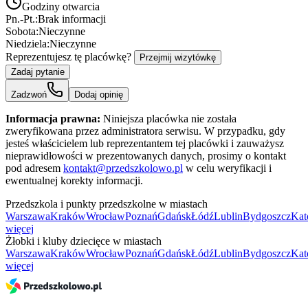
Godziny otwarcia
Pn.-Pt.:
Brak informacji
Sobota:
Nieczynne
Niedziela:
Nieczynne
Reprezentujesz tę placówkę?
Przejmij wizytówkę
Zadaj pytanie
Zadzwoń
Dodaj opinię
Informacja prawna:
Niniejsza placówka nie została
zweryfikowana przez administratora serwisu. W przypadku, gdy
jesteś właścicielem lub reprezentantem tej placówki i zauważysz
nieprawidłowości w prezentowanych danych, prosimy o kontakt
pod adresem
kontakt@przedszkolowo.pl
w celu weryfikacji i
ewentualnej korekty informacji.
Przedszkola i punkty przedszkolne w miastach
Warszawa
Kraków
Wrocław
Poznań
Gdańsk
Łódź
Lublin
Bydgoszcz
Kat
więcej
Żłobki i kluby dziecięce w miastach
Warszawa
Kraków
Wrocław
Poznań
Gdańsk
Łódź
Lublin
Bydgoszcz
Kat
więcej