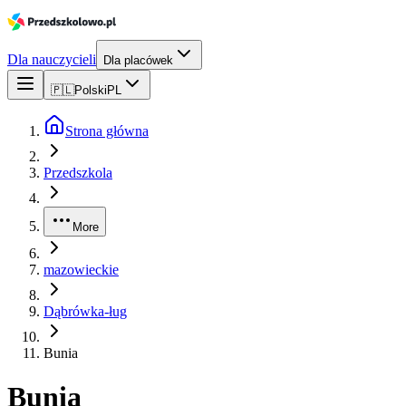
Dla nauczycieli
Dla placówek
🇵🇱
Polski
PL
Strona główna
Przedszkola
More
mazowieckie
Dąbrówka-ług
Bunia
Bunia