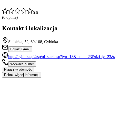
0.0
(
0
opinie)
Kontakt i lokalizacja
Słubicka, 52, 69-108, Cybinka
Pokaż E-mail
http://cybinka.pl/asp/pl_start.asp?typ=13&menu=23&dzialy=23&
Wyświetl numer
Napisz wiadomość
Pokaż więcej informacji