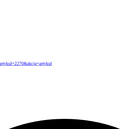
artykul=2270&akcja=artykul