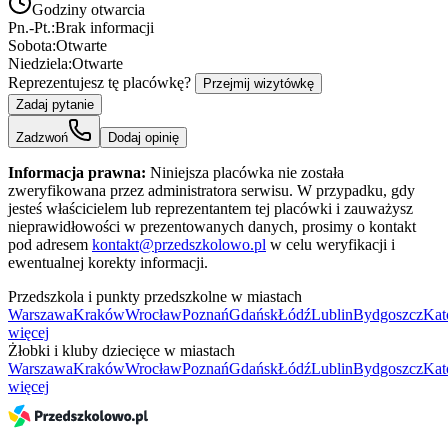
Godziny otwarcia
Pn.-Pt.:
Brak informacji
Sobota:
Otwarte
Niedziela:
Otwarte
Reprezentujesz tę placówkę?
Przejmij wizytówkę
Zadaj pytanie
Zadzwoń
Dodaj opinię
Informacja prawna:
Niniejsza placówka nie została
zweryfikowana przez administratora serwisu. W przypadku, gdy
jesteś właścicielem lub reprezentantem tej placówki i zauważysz
nieprawidłowości w prezentowanych danych, prosimy o kontakt
pod adresem
kontakt@przedszkolowo.pl
w celu weryfikacji i
ewentualnej korekty informacji.
Przedszkola i punkty przedszkolne w miastach
Warszawa
Kraków
Wrocław
Poznań
Gdańsk
Łódź
Lublin
Bydgoszcz
Kat
więcej
Żłobki i kluby dziecięce w miastach
Warszawa
Kraków
Wrocław
Poznań
Gdańsk
Łódź
Lublin
Bydgoszcz
Kat
więcej