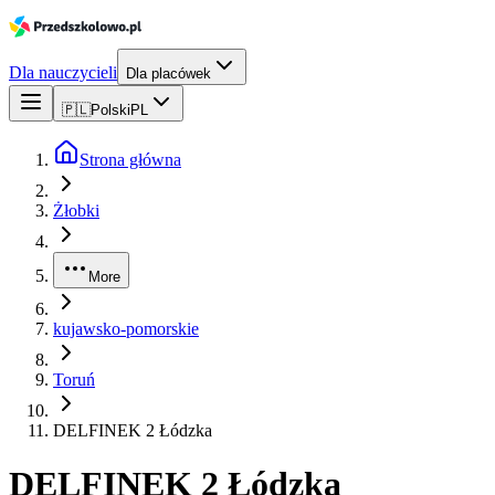
Dla nauczycieli
Dla placówek
🇵🇱
Polski
PL
Strona główna
Żłobki
More
kujawsko-pomorskie
Toruń
DELFINEK 2 Łódzka
DELFINEK 2 Łódzka