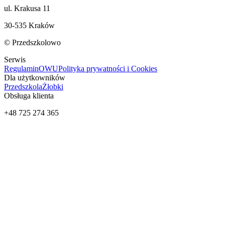
ul. Krakusa 11
30-535 Kraków
© Przedszkolowo
Serwis
Regulamin
OWU
Polityka prywatności i Cookies
Dla użytkowników
Przedszkola
Żłobki
Obsługa klienta
+48 725 274 365