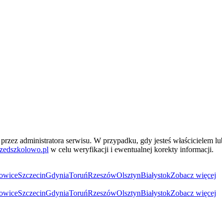
przez administratora serwisu. W przypadku, gdy jesteś właścicielem l
zedszkolowo.pl
w celu weryfikacji i ewentualnej korekty informacji.
owice
Szczecin
Gdynia
Toruń
Rzeszów
Olsztyn
Białystok
Zobacz więcej
owice
Szczecin
Gdynia
Toruń
Rzeszów
Olsztyn
Białystok
Zobacz więcej