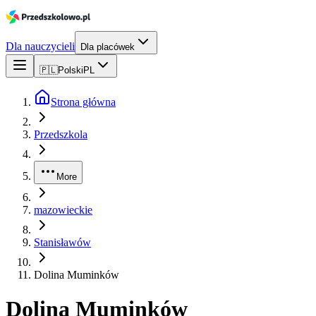
Dla nauczycieli
Dla placówek
🇵🇱
Polski
PL
Strona główna
Przedszkola
More
mazowieckie
Stanisławów
Dolina Muminków
Dolina Muminków