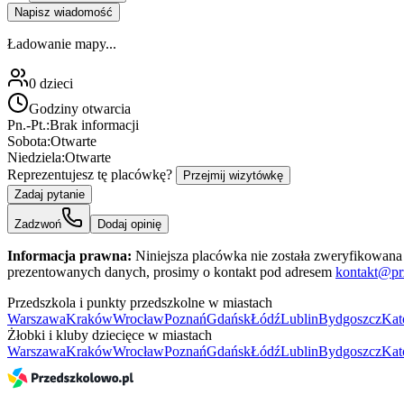
Napisz wiadomość
Ładowanie mapy...
0
dzieci
Godziny otwarcia
Pn.-Pt.:
Brak informacji
Sobota:
Otwarte
Niedziela:
Otwarte
Reprezentujesz tę placówkę?
Przejmij wizytówkę
Zadaj pytanie
Zadzwoń
Dodaj opinię
Informacja prawna:
Niniejsza placówka nie została zweryfikowana 
prezentowanych danych, prosimy o kontakt pod adresem
kontakt@pr
Przedszkola i punkty przedszkolne w miastach
Warszawa
Kraków
Wrocław
Poznań
Gdańsk
Łódź
Lublin
Bydgoszcz
Kat
Żłobki i kluby dziecięce w miastach
Warszawa
Kraków
Wrocław
Poznań
Gdańsk
Łódź
Lublin
Bydgoszcz
Kat