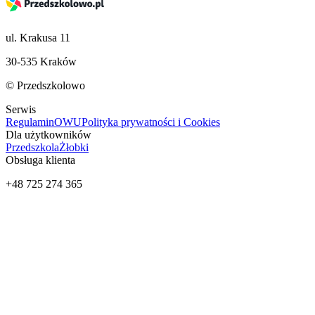
ul. Krakusa 11
30-535 Kraków
© Przedszkolowo
Serwis
Regulamin
OWU
Polityka prywatności i Cookies
Dla użytkowników
Przedszkola
Żłobki
Obsługa klienta
+48 725 274 365