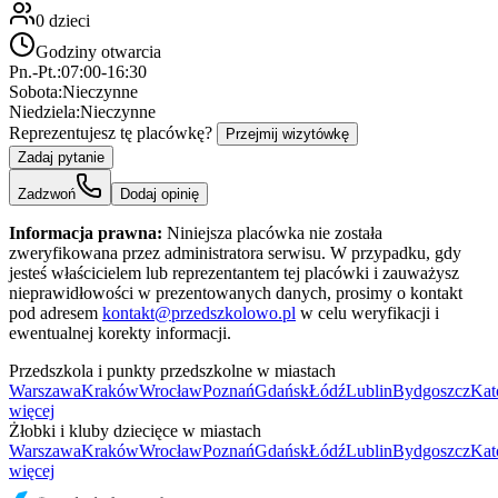
0
dzieci
Godziny otwarcia
Pn.-Pt.:
07:00-16:30
Sobota:
Nieczynne
Niedziela:
Nieczynne
Reprezentujesz tę placówkę?
Przejmij wizytówkę
Zadaj pytanie
Zadzwoń
Dodaj opinię
Informacja prawna:
Niniejsza placówka nie została
zweryfikowana przez administratora serwisu. W przypadku, gdy
jesteś właścicielem lub reprezentantem tej placówki i zauważysz
nieprawidłowości w prezentowanych danych, prosimy o kontakt
pod adresem
kontakt@przedszkolowo.pl
w celu weryfikacji i
ewentualnej korekty informacji.
Przedszkola i punkty przedszkolne w miastach
Warszawa
Kraków
Wrocław
Poznań
Gdańsk
Łódź
Lublin
Bydgoszcz
Kat
więcej
Żłobki i kluby dziecięce w miastach
Warszawa
Kraków
Wrocław
Poznań
Gdańsk
Łódź
Lublin
Bydgoszcz
Kat
więcej