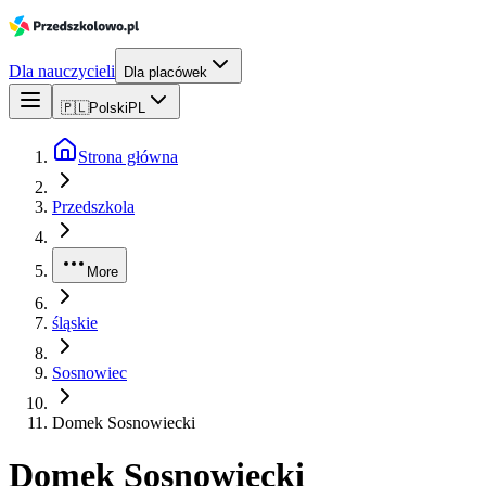
Dla nauczycieli
Dla placówek
🇵🇱
Polski
PL
Strona główna
Przedszkola
More
śląskie
Sosnowiec
Domek Sosnowiecki
Domek Sosnowiecki