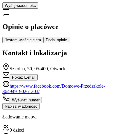
Wyślij wiadomość
Opinie o placówce
Jestem właścicielem
Dodaj opinię
Kontakt i lokalizacja
Szkolna, 50, 05-400, Otwock
Pokaż E-mail
https://www.facebook.com/Domowe-Przedszkole-
364949190261203/
Wyświetl numer
Napisz wiadomość
Ładowanie mapy...
0
dzieci