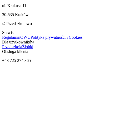
ul. Krakusa 11
30-535 Kraków
© Przedszkolowo
Serwis
Regulamin
OWU
Polityka prywatności i Cookies
Dla użytkowników
Przedszkola
Żłobki
Obsługa klienta
+48 725 274 365