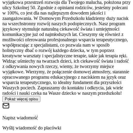
wyjątkowa przestrzeń rozwoju dla Twojego malucha, położona przy
ulicy Szkolnej 50. Zgodnie z opiniami rodziców, jesteśmy polecani
w 100%, co jest dla nas najlepszym dowodem jakości i
zaangażowania. W Domowym Przedszkolu kładziemy duży nacisk
na wszechstronny rozwój naszych podopiecznych. Nasz program
językowy stymuluje naturalną ciekawość świata i umiejętności
komunikacyjne już od najmłodszych lat. Cieszymy się również z
możliwości oferowania profesjonalnego wsparcia terapeutycznego,
współpracując z specjalistami, co pozwala nam w sposób
holistyczny dbać o rozwój każdego dziecka, w tym poprzez
kreatywne warsztaty i specjalistyczne terapie, takie jak terapia ręki.
Widząc uśmiechy na twarzach dzieci, ich ciekawość świata i radość
z odkrywania nowych rzeczy, wiemy, że tworzymy miejsce
wyjątkowe. Wierzymy, że połączenie domowej atmosfery, starannie
opracowanego programu edukacyjnego z naciskiem na język oraz
wsparcia terapeutycznego, to idealny fundament dla przyszłości
Waszych pociech. Zapraszamy do kontaktu i odkrycia, jak wiele
radości i nauki czeka na Wasze dziecko w naszym przedszkolu!
Pokaż więcej opisu
Napisz wiadomość
Wyślij wiadomość do placówki