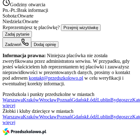
Godziny otwarcia
Pn.-Pt.:
Brak informacji
Sobota:
Otwarte
Niedziela:
Otwarte
Reprezentujesz tę placówkę?
Przejmij wizytówkę
Zadaj pytanie
Zadzwoń
Dodaj opinię
Informacja prawna:
Niniejsza placówka nie została
zweryfikowana przez administratora serwisu. W przypadku, gdy
jesteś właścicielem lub reprezentantem tej placówki i zauważysz
nieprawidłowości w prezentowanych danych, prosimy o kontakt
pod adresem
kontakt@przedszkolowo.pl
w celu weryfikacji i
ewentualnej korekty informacji.
Przedszkola i punkty przedszkolne w miastach
Warszawa
Kraków
Wrocław
Poznań
Gdańsk
Łódź
Lublin
Bydgoszcz
Kat
więcej
Żłobki i kluby dziecięce w miastach
Warszawa
Kraków
Wrocław
Poznań
Gdańsk
Łódź
Lublin
Bydgoszcz
Kat
więcej