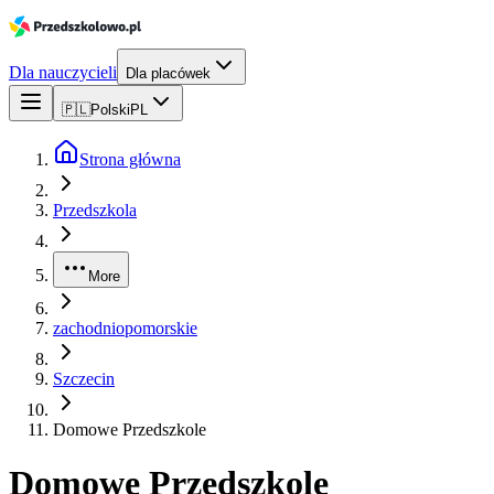
Dla nauczycieli
Dla placówek
🇵🇱
Polski
PL
Strona główna
Przedszkola
More
zachodniopomorskie
Szczecin
Domowe Przedszkole
Domowe Przedszkole