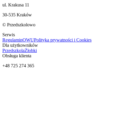
ul. Krakusa 11
30-535 Kraków
© Przedszkolowo
Serwis
Regulamin
OWU
Polityka prywatności i Cookies
Dla użytkowników
Przedszkola
Żłobki
Obsługa klienta
+48 725 274 365