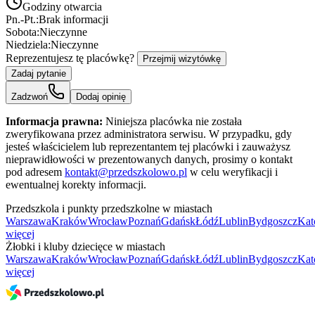
Godziny otwarcia
Pn.-Pt.:
Brak informacji
Sobota:
Nieczynne
Niedziela:
Nieczynne
Reprezentujesz tę placówkę?
Przejmij wizytówkę
Zadaj pytanie
Zadzwoń
Dodaj opinię
Informacja prawna:
Niniejsza placówka nie została
zweryfikowana przez administratora serwisu. W przypadku, gdy
jesteś właścicielem lub reprezentantem tej placówki i zauważysz
nieprawidłowości w prezentowanych danych, prosimy o kontakt
pod adresem
kontakt@przedszkolowo.pl
w celu weryfikacji i
ewentualnej korekty informacji.
Przedszkola i punkty przedszkolne w miastach
Warszawa
Kraków
Wrocław
Poznań
Gdańsk
Łódź
Lublin
Bydgoszcz
Kat
więcej
Żłobki i kluby dziecięce w miastach
Warszawa
Kraków
Wrocław
Poznań
Gdańsk
Łódź
Lublin
Bydgoszcz
Kat
więcej