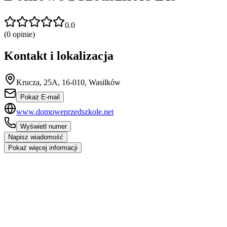
0.0
(
0
opinie)
Kontakt i lokalizacja
Krucza, 25A, 16-010, Wasilków
Pokaż E-mail
www.domoweprzedszkole.net
Wyświetl numer
Napisz wiadomość
Pokaż więcej informacji