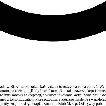
la w Białymstoku, gdzie każdy dzień to przygoda pełna odkryć! Wyob
tronnego rozwoju. „Rudy Lisek” to właśnie taka oaza spokoju i kreat
ije w rytm zabawy i akceptacji, a wykwalifikowana kadra, pełna pasji 
jęć z Lego Education, które rozbudzają logiczne myślenie i współpracę
rapeutyczną moc dogoterapii i Zumbini. Klub Małego Odkrywcy pobudz