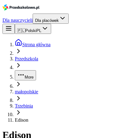
Dla nauczycieli
Dla placówek
🇵🇱
Polski
PL
Strona główna
Przedszkola
More
małopolskie
Trzebinia
Edison
Edison