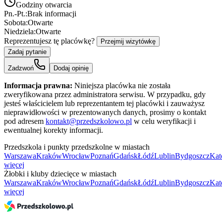
Godziny otwarcia
Pn.-Pt.:
Brak informacji
Sobota:
Otwarte
Niedziela:
Otwarte
Reprezentujesz tę placówkę?
Przejmij wizytówkę
Zadaj pytanie
Zadzwoń
Dodaj opinię
Informacja prawna:
Niniejsza placówka nie została
zweryfikowana przez administratora serwisu. W przypadku, gdy
jesteś właścicielem lub reprezentantem tej placówki i zauważysz
nieprawidłowości w prezentowanych danych, prosimy o kontakt
pod adresem
kontakt@przedszkolowo.pl
w celu weryfikacji i
ewentualnej korekty informacji.
Przedszkola i punkty przedszkolne w miastach
Warszawa
Kraków
Wrocław
Poznań
Gdańsk
Łódź
Lublin
Bydgoszcz
Kat
więcej
Żłobki i kluby dziecięce w miastach
Warszawa
Kraków
Wrocław
Poznań
Gdańsk
Łódź
Lublin
Bydgoszcz
Kat
więcej