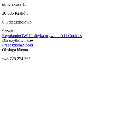
ul. Krakusa 11
30-535 Kraków
© Przedszkolowo
Serwis
Regulamin
OWU
Polityka prywatności i Cookies
Dla użytkowników
Przedszkola
Żłobki
Obsługa klienta
+48 725 274 365