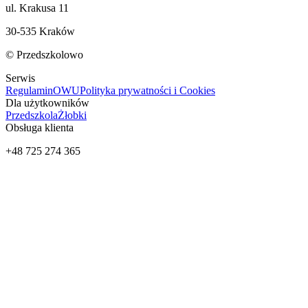
ul. Krakusa 11
30-535 Kraków
© Przedszkolowo
Serwis
Regulamin
OWU
Polityka prywatności i Cookies
Dla użytkowników
Przedszkola
Żłobki
Obsługa klienta
+48 725 274 365