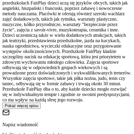
przedszkolach FairPlay dzieci uczą się języków obcych, takich jak
angielski, hiszpański i francuski, poprzez zabawę i nowoczesne
metody nauczania. Placówki te oferują również szeroki wachlarz
zajęć dodatkowych, takich jak rytmika, warsztaty plastyczne,
muzyczne, kółko przyrodnicze, warsztaty "bezpiecznie przez
życie", zajęcia z savoir-vivre, muzykoterapia, ceramika i inne.
Dzieci uczestniczą także w wielu dodatkowych atrakcjach, takich
jak teatrzyki, przedstawienia przedszkolne, jazda na kucykach,
nauka ogrodnictwa, wycieczki edukacyjne oraz przygotowanie
występów okolicznościowych. Przedszkole FairPlay kładzie
szczególny nacisk na edukację sportową, która jest priorytetem w
zdrowym wychowaniu młodego człowieka. Zajęcia sportowe
odbywają się w odpowiednich grupach wiekowych i są
prowadzone przez doświadczonych i wykwalifikowanych trenerów.
Wszystkie zajęcia sportowe, takie jak piłka nożna, judo, tenis czy
taniec, odbywają się w formie zabawy i trwają około 30 minut.
Przedszkole FairPlay dba o to, aby każde dziecko mogło rozwijać
się w indywidualnym tempie i zgodnie ze swoimi predyspozycjami,
co ma wpływ na każdą sferę jego rozwoju.
Pokaż więcej opisu
Napisz wiadomość