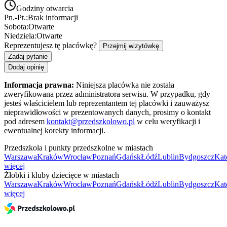
Godziny otwarcia
Pn.-Pt.:
Brak informacji
Sobota:
Otwarte
Niedziela:
Otwarte
Reprezentujesz tę placówkę?
Przejmij wizytówkę
Zadaj pytanie
Dodaj opinię
Informacja prawna:
Niniejsza placówka nie została
zweryfikowana przez administratora serwisu. W przypadku, gdy
jesteś właścicielem lub reprezentantem tej placówki i zauważysz
nieprawidłowości w prezentowanych danych, prosimy o kontakt
pod adresem
kontakt@przedszkolowo.pl
w celu weryfikacji i
ewentualnej korekty informacji.
Przedszkola i punkty przedszkolne w miastach
Warszawa
Kraków
Wrocław
Poznań
Gdańsk
Łódź
Lublin
Bydgoszcz
Kat
więcej
Żłobki i kluby dziecięce w miastach
Warszawa
Kraków
Wrocław
Poznań
Gdańsk
Łódź
Lublin
Bydgoszcz
Kat
więcej