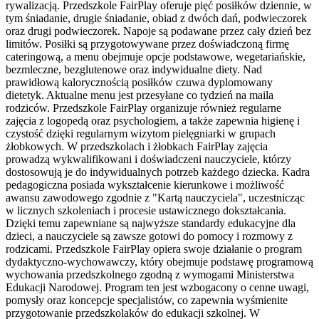
rywalizacją. Przedszkole FairPlay oferuje pięć posiłków dziennie, w
tym śniadanie, drugie śniadanie, obiad z dwóch dań, podwieczorek
oraz drugi podwieczorek. Napoje są podawane przez cały dzień bez
limitów. Posiłki są przygotowywane przez doświadczoną firmę
cateringową, a menu obejmuje opcje podstawowe, wegetariańskie,
bezmleczne, bezglutenowe oraz indywidualne diety. Nad
prawidłową kalorycznością posiłków czuwa dyplomowany
dietetyk. Aktualne menu jest przesyłane co tydzień na maila
rodziców. Przedszkole FairPlay organizuje również regularne
zajęcia z logopedą oraz psychologiem, a także zapewnia higienę i
czystość dzięki regularnym wizytom pielęgniarki w grupach
żłobkowych. W przedszkolach i żłobkach FairPlay zajęcia
prowadzą wykwalifikowani i doświadczeni nauczyciele, którzy
dostosowują je do indywidualnych potrzeb każdego dziecka. Kadra
pedagogiczna posiada wykształcenie kierunkowe i możliwość
awansu zawodowego zgodnie z "Kartą nauczyciela", uczestnicząc
w licznych szkoleniach i procesie ustawicznego dokształcania.
Dzięki temu zapewniane są najwyższe standardy edukacyjne dla
dzieci, a nauczyciele są zawsze gotowi do pomocy i rozmowy z
rodzicami. Przedszkole FairPlay opiera swoje działanie o program
dydaktyczno-wychowawczy, który obejmuje podstawę programową
wychowania przedszkolnego zgodną z wymogami Ministerstwa
Edukacji Narodowej. Program ten jest wzbogacony o cenne uwagi,
pomysły oraz koncepcje specjalistów, co zapewnia wyśmienite
przygotowanie przedszkolaków do edukacji szkolnej. W