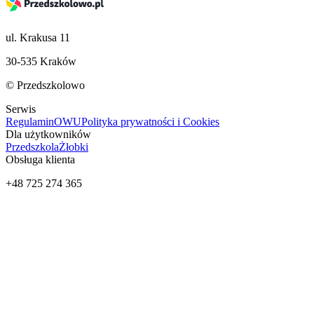
ul. Krakusa 11
30-535 Kraków
© Przedszkolowo
Serwis
Regulamin
OWU
Polityka prywatności i Cookies
Dla użytkowników
Przedszkola
Żłobki
Obsługa klienta
+48 725 274 365