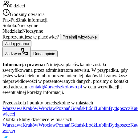
0
dzieci
Godziny otwarcia
Pn.-Pt.:
Brak informacji
Sobota:
Nieczynne
Niedziela:
Nieczynne
Reprezentujesz tę placówkę?
Przejmij wizytówkę
Zadaj pytanie
Zadzwoń
Dodaj opinię
Informacja prawna:
Niniejsza placówka nie została
zweryfikowana przez administratora serwisu. W przypadku, gdy
jesteś właścicielem lub reprezentantem tej placówki i zauważysz
nieprawidłowości w prezentowanych danych, prosimy o kontakt
pod adresem
kontakt@przedszkolowo.pl
w celu weryfikacji i
ewentualnej korekty informacji.
Przedszkola i punkty przedszkolne w miastach
Warszawa
Kraków
Wrocław
Poznań
Gdańsk
Łódź
Lublin
Bydgoszcz
Kat
więcej
Żłobki i kluby dziecięce w miastach
Warszawa
Kraków
Wrocław
Poznań
Gdańsk
Łódź
Lublin
Bydgoszcz
Kat
więcej