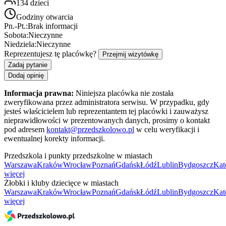
134
dzieci
Godziny otwarcia
Pn.-Pt.:
Brak informacji
Sobota:
Nieczynne
Niedziela:
Nieczynne
Reprezentujesz tę placówkę?
Przejmij wizytówkę
Zadaj pytanie
Dodaj opinię
Informacja prawna:
Niniejsza placówka nie została
zweryfikowana przez administratora serwisu. W przypadku, gdy
jesteś właścicielem lub reprezentantem tej placówki i zauważysz
nieprawidłowości w prezentowanych danych, prosimy o kontakt
pod adresem
kontakt@przedszkolowo.pl
w celu weryfikacji i
ewentualnej korekty informacji.
Przedszkola i punkty przedszkolne w miastach
Warszawa
Kraków
Wrocław
Poznań
Gdańsk
Łódź
Lublin
Bydgoszcz
Kat
więcej
Żłobki i kluby dziecięce w miastach
Warszawa
Kraków
Wrocław
Poznań
Gdańsk
Łódź
Lublin
Bydgoszcz
Kat
więcej