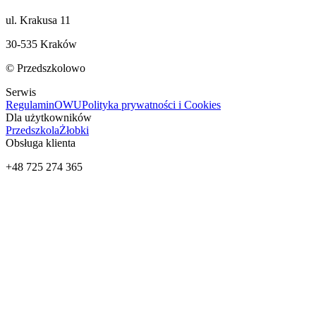
ul. Krakusa 11
30-535 Kraków
© Przedszkolowo
Serwis
Regulamin
OWU
Polityka prywatności i Cookies
Dla użytkowników
Przedszkola
Żłobki
Obsługa klienta
+48 725 274 365