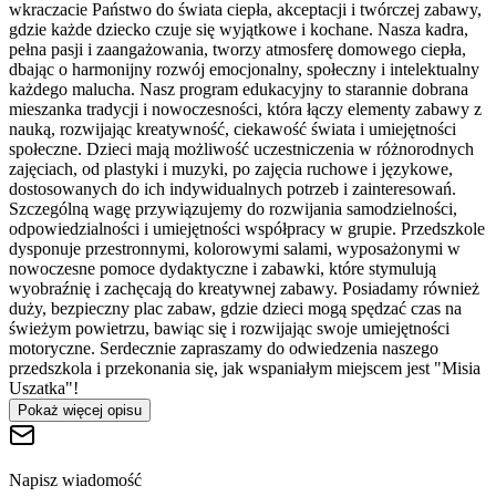
wkraczacie Państwo do świata ciepła, akceptacji i twórczej zabawy,
gdzie każde dziecko czuje się wyjątkowe i kochane. Nasza kadra,
pełna pasji i zaangażowania, tworzy atmosferę domowego ciepła,
dbając o harmonijny rozwój emocjonalny, społeczny i intelektualny
każdego malucha. Nasz program edukacyjny to starannie dobrana
mieszanka tradycji i nowoczesności, która łączy elementy zabawy z
nauką, rozwijając kreatywność, ciekawość świata i umiejętności
społeczne. Dzieci mają możliwość uczestniczenia w różnorodnych
zajęciach, od plastyki i muzyki, po zajęcia ruchowe i językowe,
dostosowanych do ich indywidualnych potrzeb i zainteresowań.
Szczególną wagę przywiązujemy do rozwijania samodzielności,
odpowiedzialności i umiejętności współpracy w grupie. Przedszkole
dysponuje przestronnymi, kolorowymi salami, wyposażonymi w
nowoczesne pomoce dydaktyczne i zabawki, które stymulują
wyobraźnię i zachęcają do kreatywnej zabawy. Posiadamy również
duży, bezpieczny plac zabaw, gdzie dzieci mogą spędzać czas na
świeżym powietrzu, bawiąc się i rozwijając swoje umiejętności
motoryczne. Serdecznie zapraszamy do odwiedzenia naszego
przedszkola i przekonania się, jak wspaniałym miejscem jest "Misia
Uszatka"!
Pokaż więcej opisu
Napisz wiadomość