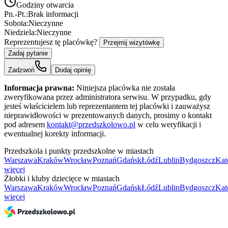
Godziny otwarcia
Pn.-Pt.:
Brak informacji
Sobota:
Nieczynne
Niedziela:
Nieczynne
Reprezentujesz tę placówkę?
Przejmij wizytówkę
Zadaj pytanie
Zadzwoń
Dodaj opinię
Informacja prawna:
Niniejsza placówka nie została
zweryfikowana przez administratora serwisu. W przypadku, gdy
jesteś właścicielem lub reprezentantem tej placówki i zauważysz
nieprawidłowości w prezentowanych danych, prosimy o kontakt
pod adresem
kontakt@przedszkolowo.pl
w celu weryfikacji i
ewentualnej korekty informacji.
Przedszkola i punkty przedszkolne w miastach
Warszawa
Kraków
Wrocław
Poznań
Gdańsk
Łódź
Lublin
Bydgoszcz
Kat
więcej
Żłobki i kluby dziecięce w miastach
Warszawa
Kraków
Wrocław
Poznań
Gdańsk
Łódź
Lublin
Bydgoszcz
Kat
więcej