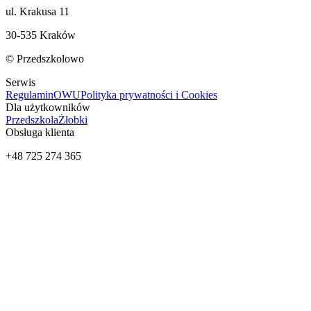
ul. Krakusa 11
30-535 Kraków
© Przedszkolowo
Serwis
Regulamin
OWU
Polityka prywatności i Cookies
Dla użytkowników
Przedszkola
Żłobki
Obsługa klienta
+48 725 274 365