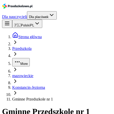
Dla nauczycieli
Dla placówek
🇵🇱
Polski
PL
Strona główna
Przedszkola
More
mazowieckie
Konstancin-Jeziorna
Gminne Przedszkole nr 1
Gminne Przedszkole nr 1