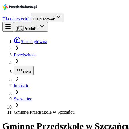
Dla nauczycieli
Dla placówek
🇵🇱
Polski
PL
Strona główna
Przedszkola
More
lubuskie
Szczaniec
Gminne Przedszkole w Szczańcu
Gminne Przedszkole w Szczańc