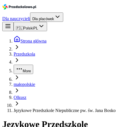
Dla nauczycieli
Dla placówek
🇵🇱
Polski
PL
Strona główna
Przedszkola
More
małopolskie
Olkusz
Językowe Przedszkole Niepubliczne pw. św. Jana Bosko
Językowe Przedszkole