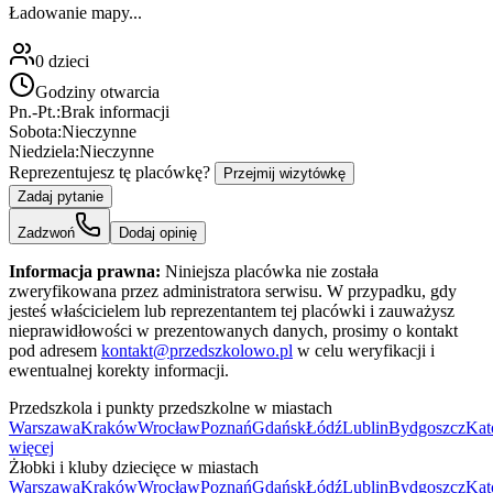
Ładowanie mapy...
0
dzieci
Godziny otwarcia
Pn.-Pt.:
Brak informacji
Sobota:
Nieczynne
Niedziela:
Nieczynne
Reprezentujesz tę placówkę?
Przejmij wizytówkę
Zadaj pytanie
Zadzwoń
Dodaj opinię
Informacja prawna:
Niniejsza placówka nie została
zweryfikowana przez administratora serwisu. W przypadku, gdy
jesteś właścicielem lub reprezentantem tej placówki i zauważysz
nieprawidłowości w prezentowanych danych, prosimy o kontakt
pod adresem
kontakt@przedszkolowo.pl
w celu weryfikacji i
ewentualnej korekty informacji.
Przedszkola i punkty przedszkolne w miastach
Warszawa
Kraków
Wrocław
Poznań
Gdańsk
Łódź
Lublin
Bydgoszcz
Kat
więcej
Żłobki i kluby dziecięce w miastach
Warszawa
Kraków
Wrocław
Poznań
Gdańsk
Łódź
Lublin
Bydgoszcz
Kat