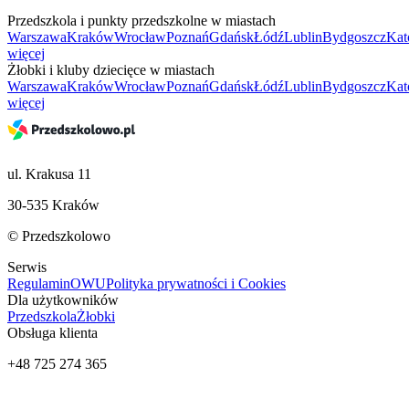
Przedszkola i punkty przedszkolne w miastach
Warszawa
Kraków
Wrocław
Poznań
Gdańsk
Łódź
Lublin
Bydgoszcz
Kat
więcej
Żłobki i kluby dziecięce w miastach
Warszawa
Kraków
Wrocław
Poznań
Gdańsk
Łódź
Lublin
Bydgoszcz
Kat
więcej
ul. Krakusa 11
30-535 Kraków
© Przedszkolowo
Serwis
Regulamin
OWU
Polityka prywatności i Cookies
Dla użytkowników
Przedszkola
Żłobki
Obsługa klienta
+48 725 274 365