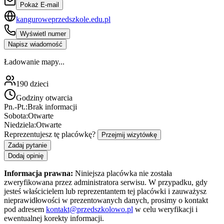
Pokaż E-mail
kanguroweprzedszkole.edu.pl
Wyświetl numer
Napisz wiadomość
Ładowanie mapy...
190
dzieci
Godziny otwarcia
Pn.-Pt.:
Brak informacji
Sobota:
Otwarte
Niedziela:
Otwarte
Reprezentujesz tę placówkę?
Przejmij wizytówkę
Zadaj pytanie
Dodaj opinię
Informacja prawna:
Niniejsza placówka nie została
zweryfikowana przez administratora serwisu. W przypadku, gdy
jesteś właścicielem lub reprezentantem tej placówki i zauważysz
nieprawidłowości w prezentowanych danych, prosimy o kontakt
pod adresem
kontakt@przedszkolowo.pl
w celu weryfikacji i
ewentualnej korekty informacji.