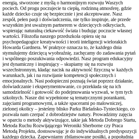
energią, stworzone z myślą o harmonijnym rozwoju Waszych
pociech. Od progu poczujecie tu ciepłą, rodzinną atmosferę, gdzie
każde dziecko czuje się bezpiecznie i jest akceptowane. Nasz
zespół, pełen pasji i doświadczenia, nie tylko inspiruje, ale przede
wszystkim jest uważnym partnerem w dziecięcych odkryciach,
wspierając naturalną ciekawość świata i budując poczucie własnej
wartości. Filozofia naszego przedszkola opiera się na
psychopedagogice kreatywności i teorii inteligencji wielorakich
Howarda Gardnera. W praktyce oznacza to, że każdego dnia
stymulujemy dziecięcą wyobraźnię, zachęcamy do zadawania pytań
i wspólnego poszukiwania odpowiedzi. Nasz program edukacyjny
jest dynamiczny i inspirujący – skupiamy się na rozwoju
wszechstronnym, kładąc nacisk na aktywność fizyczną w każdych
warunkach, jak i na rozwijanie kompetencji społecznych i
emocjonalnych. Nasi podopieczni poznają świat poprzez działanie,
doświadczanie i eksperymentowanie, co przekłada się na ich
samodzielność i gotowość do podejmowania wyzwań, w tym tych
szkolnych. Nasze dni wypełnione są tematycznymi porankami,
zajęciami programowymi, a także spacerami po malowniczej,
zielonej okolicy – jesteśmy blisko Parku Bielańsko-Tynieckiego, co
pozwala nam czerpać z dobrodziejstw natury. Prowadzimy zajęcia
w oparciu o metody aktywizujące, takie jak Metoda Dobrego Startu,
Metoda Ruchu Rozwijającego Weroniki Sherborne czy Praca
Metodą Projektu, dostosowując je do indywidualnych predyspozycji
każdego dziecka. Zapewniamy zbilansowane posiłki, a popołudnia