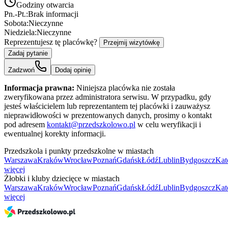
Godziny otwarcia
Pn.-Pt.:
Brak informacji
Sobota:
Nieczynne
Niedziela:
Nieczynne
Reprezentujesz tę placówkę?
Przejmij wizytówkę
Zadaj pytanie
Zadzwoń
Dodaj opinię
Informacja prawna:
Niniejsza placówka nie została
zweryfikowana przez administratora serwisu. W przypadku, gdy
jesteś właścicielem lub reprezentantem tej placówki i zauważysz
nieprawidłowości w prezentowanych danych, prosimy o kontakt
pod adresem
kontakt@przedszkolowo.pl
w celu weryfikacji i
ewentualnej korekty informacji.
Przedszkola i punkty przedszkolne w miastach
Warszawa
Kraków
Wrocław
Poznań
Gdańsk
Łódź
Lublin
Bydgoszcz
Kat
więcej
Żłobki i kluby dziecięce w miastach
Warszawa
Kraków
Wrocław
Poznań
Gdańsk
Łódź
Lublin
Bydgoszcz
Kat
więcej