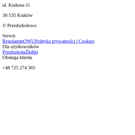
ul. Krakusa 11
30-535 Kraków
© Przedszkolowo
Serwis
Regulamin
OWU
Polityka prywatności i Cookies
Dla użytkowników
Przedszkola
Żłobki
Obsługa klienta
+48 725 274 365