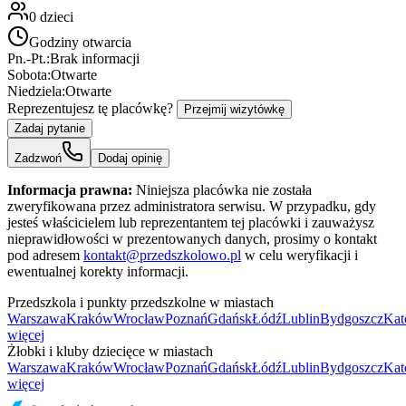
0
dzieci
Godziny otwarcia
Pn.-Pt.:
Brak informacji
Sobota:
Otwarte
Niedziela:
Otwarte
Reprezentujesz tę placówkę?
Przejmij wizytówkę
Zadaj pytanie
Zadzwoń
Dodaj opinię
Informacja prawna:
Niniejsza placówka nie została
zweryfikowana przez administratora serwisu. W przypadku, gdy
jesteś właścicielem lub reprezentantem tej placówki i zauważysz
nieprawidłowości w prezentowanych danych, prosimy o kontakt
pod adresem
kontakt@przedszkolowo.pl
w celu weryfikacji i
ewentualnej korekty informacji.
Przedszkola i punkty przedszkolne w miastach
Warszawa
Kraków
Wrocław
Poznań
Gdańsk
Łódź
Lublin
Bydgoszcz
Kat
więcej
Żłobki i kluby dziecięce w miastach
Warszawa
Kraków
Wrocław
Poznań
Gdańsk
Łódź
Lublin
Bydgoszcz
Kat
więcej