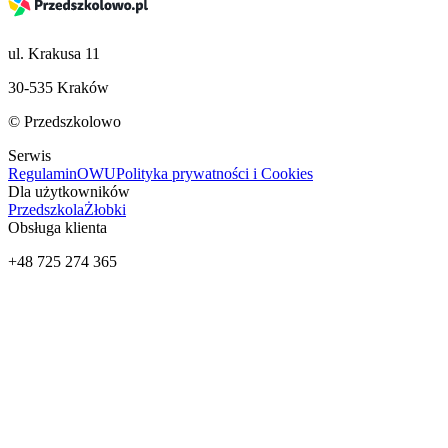
ul. Krakusa 11
30-535 Kraków
© Przedszkolowo
Serwis
Regulamin
OWU
Polityka prywatności i Cookies
Dla użytkowników
Przedszkola
Żłobki
Obsługa klienta
+48 725 274 365