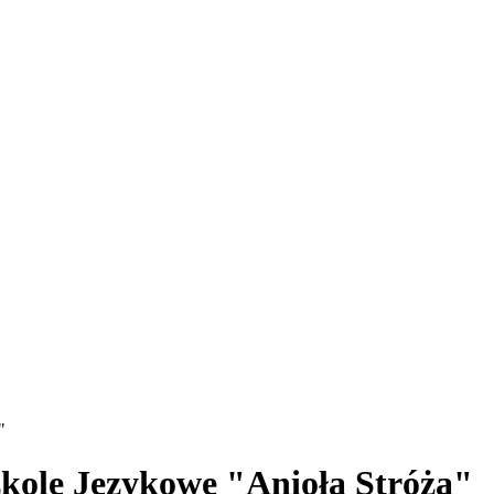
"
zkole Językowe "Anioła Stróża"