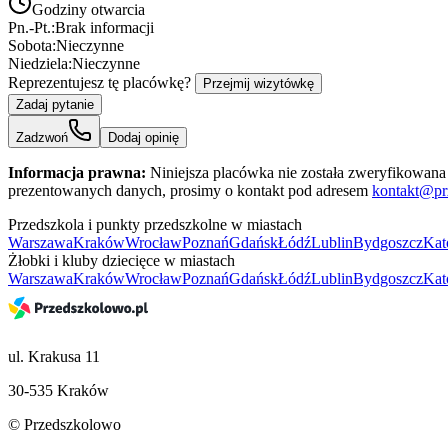
Godziny otwarcia
Pn.-Pt.:
Brak informacji
Sobota:
Nieczynne
Niedziela:
Nieczynne
Reprezentujesz tę placówkę?
Przejmij wizytówkę
Zadaj pytanie
Zadzwoń
Dodaj opinię
Informacja prawna:
Niniejsza placówka nie została zweryfikowana 
prezentowanych danych, prosimy o kontakt pod adresem
kontakt@pr
Przedszkola i punkty przedszkolne w miastach
Warszawa
Kraków
Wrocław
Poznań
Gdańsk
Łódź
Lublin
Bydgoszcz
Kat
Żłobki i kluby dziecięce w miastach
Warszawa
Kraków
Wrocław
Poznań
Gdańsk
Łódź
Lublin
Bydgoszcz
Kat
ul. Krakusa 11
30-535 Kraków
© Przedszkolowo