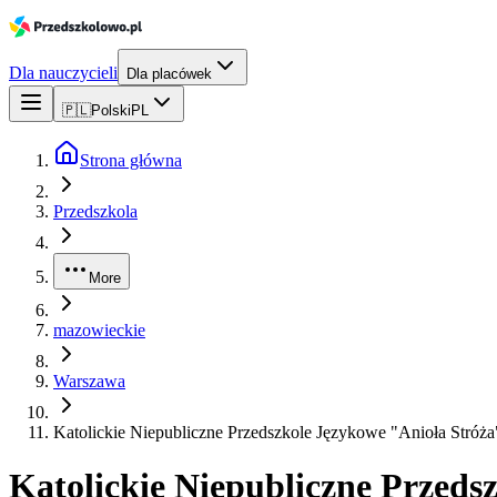
Dla nauczycieli
Dla placówek
🇵🇱
Polski
PL
Strona główna
Przedszkola
More
mazowieckie
Warszawa
Katolickie Niepubliczne Przedszkole Językowe "Anioła Stróża
Katolickie Niepubliczne Przeds