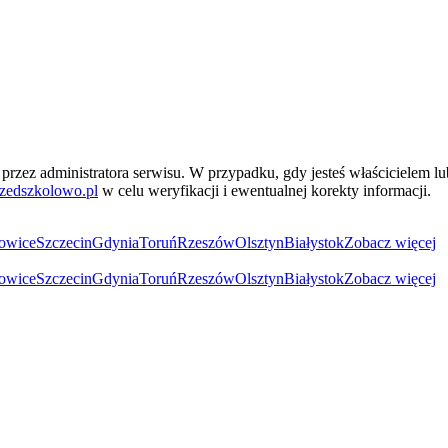
przez administratora serwisu. W przypadku, gdy jesteś właścicielem l
zedszkolowo.pl
w celu weryfikacji i ewentualnej korekty informacji.
owice
Szczecin
Gdynia
Toruń
Rzeszów
Olsztyn
Białystok
Zobacz więcej
owice
Szczecin
Gdynia
Toruń
Rzeszów
Olsztyn
Białystok
Zobacz więcej