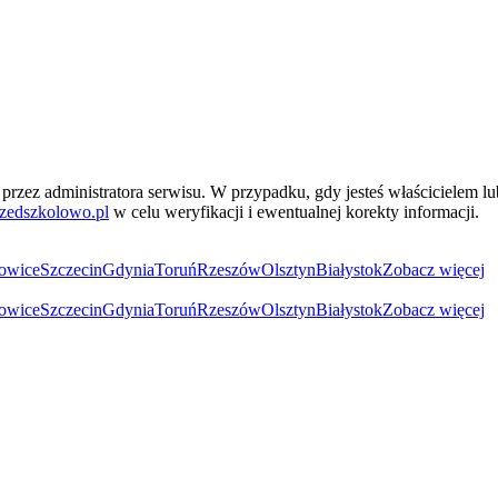
przez administratora serwisu. W przypadku, gdy jesteś właścicielem l
zedszkolowo.pl
w celu weryfikacji i ewentualnej korekty informacji.
owice
Szczecin
Gdynia
Toruń
Rzeszów
Olsztyn
Białystok
Zobacz więcej
owice
Szczecin
Gdynia
Toruń
Rzeszów
Olsztyn
Białystok
Zobacz więcej