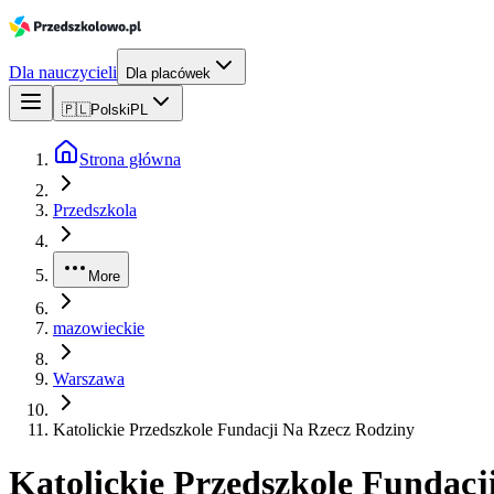
Dla nauczycieli
Dla placówek
🇵🇱
Polski
PL
Strona główna
Przedszkola
More
mazowieckie
Warszawa
Katolickie Przedszkole Fundacji Na Rzecz Rodziny
Katolickie Przedszkole Fundacj