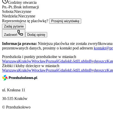
Godziny otwarcia
Pn.-Pt.:
Brak informacji
Sobota:
Nieczynne
Niedziela:
Nieczynne
Reprezentujesz tę placówkę?
Przejmij wizytówkę
Zadaj pytanie
Zadzwoń
Dodaj opinię
Informacja prawna:
Niniejsza placówka nie została zweryfikowana 
prezentowanych danych, prosimy o kontakt pod adresem
kontakt@pr
Przedszkola i punkty przedszkolne w miastach
Warszawa
Kraków
Wrocław
Poznań
Gdańsk
Łódź
Lublin
Bydgoszcz
Kat
Żłobki i kluby dziecięce w miastach
Warszawa
Kraków
Wrocław
Poznań
Gdańsk
Łódź
Lublin
Bydgoszcz
Kat
ul. Krakusa 11
30-535 Kraków
© Przedszkolowo