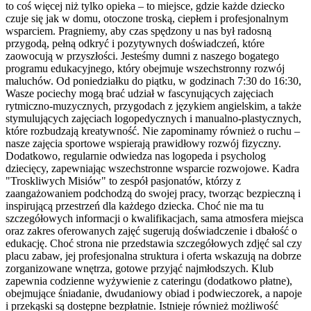
to coś więcej niż tylko opieka – to miejsce, gdzie każde dziecko
czuje się jak w domu, otoczone troską, ciepłem i profesjonalnym
wsparciem. Pragniemy, aby czas spędzony u nas był radosną
przygodą, pełną odkryć i pozytywnych doświadczeń, które
zaowocują w przyszłości. Jesteśmy dumni z naszego bogatego
programu edukacyjnego, który obejmuje wszechstronny rozwój
maluchów. Od poniedziałku do piątku, w godzinach 7:30 do 16:30,
Wasze pociechy mogą brać udział w fascynujących zajęciach
rytmiczno-muzycznych, przygodach z językiem angielskim, a także
stymulujących zajęciach logopedycznych i manualno-plastycznych,
które rozbudzają kreatywność. Nie zapominamy również o ruchu –
nasze zajęcia sportowe wspierają prawidłowy rozwój fizyczny.
Dodatkowo, regularnie odwiedza nas logopeda i psycholog
dziecięcy, zapewniając wszechstronne wsparcie rozwojowe. Kadra
"Troskliwych Misiów" to zespół pasjonatów, którzy z
zaangażowaniem podchodzą do swojej pracy, tworząc bezpieczną i
inspirującą przestrzeń dla każdego dziecka. Choć nie ma tu
szczegółowych informacji o kwalifikacjach, sama atmosfera miejsca
oraz zakres oferowanych zajęć sugerują doświadczenie i dbałość o
edukację. Choć strona nie przedstawia szczegółowych zdjęć sal czy
placu zabaw, jej profesjonalna struktura i oferta wskazują na dobrze
zorganizowane wnętrza, gotowe przyjąć najmłodszych. Klub
zapewnia codzienne wyżywienie z cateringu (dodatkowo płatne),
obejmujące śniadanie, dwudaniowy obiad i podwieczorek, a napoje
i przekąski są dostępne bezpłatnie. Istnieje również możliwość