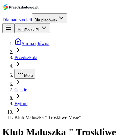
Dla nauczycieli
Dla placówek
🇵🇱
Polski
PL
Strona główna
Przedszkola
More
śląskie
Bytom
Klub Maluszka " Troskliwe Misie"
Klub Maluszka " Troskliwe