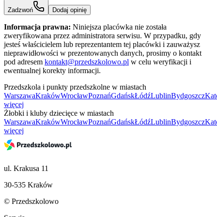
Zadzwoń
Dodaj opinię
Informacja prawna:
Niniejsza placówka nie została
zweryfikowana przez administratora serwisu. W przypadku, gdy
jesteś właścicielem lub reprezentantem tej placówki i zauważysz
nieprawidłowości w prezentowanych danych, prosimy o kontakt
pod adresem
kontakt@przedszkolowo.pl
w celu weryfikacji i
ewentualnej korekty informacji.
Przedszkola i punkty przedszkolne w miastach
Warszawa
Kraków
Wrocław
Poznań
Gdańsk
Łódź
Lublin
Bydgoszcz
Kat
więcej
Żłobki i kluby dziecięce w miastach
Warszawa
Kraków
Wrocław
Poznań
Gdańsk
Łódź
Lublin
Bydgoszcz
Kat
więcej
ul. Krakusa 11
30-535 Kraków
© Przedszkolowo