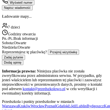
Wyświetl numer
Napisz wiadomość
Ładowanie mapy...
7
dzieci
Godziny otwarcia
Pn.-Pt.:
Brak informacji
Sobota:
Otwarte
Niedziela:
Otwarte
Reprezentujesz tę placówkę?
Przejmij wizytówkę
Zadaj pytanie
Dodaj opinię
Informacja prawna:
Niniejsza placówka nie została
zweryfikowana przez administratora serwisu. W przypadku, gdy
jesteś właścicielem lub reprezentantem tej placówki i zauważysz
nieprawidłowości w prezentowanych danych, prosimy o kontakt
pod adresem
kontakt@przedszkolowo.pl
w celu weryfikacji i
ewentualnej korekty informacji.
Przedszkola i punkty przedszkolne w miastach
Warszawa
Kraków
Wrocław
Poznań
Gdańsk
Łódź
Lublin
Bydgoszcz
Kat