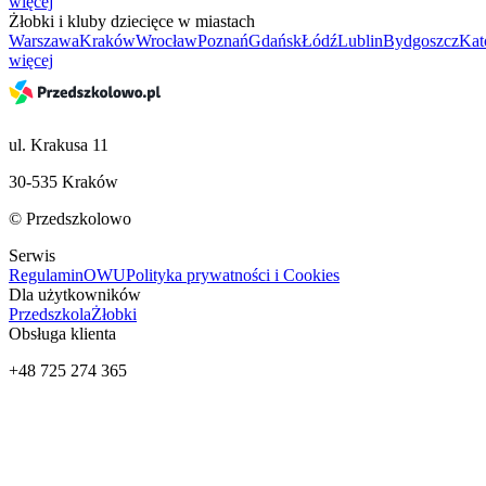
więcej
Żłobki i kluby dziecięce w miastach
Warszawa
Kraków
Wrocław
Poznań
Gdańsk
Łódź
Lublin
Bydgoszcz
Kat
więcej
ul. Krakusa 11
30-535 Kraków
© Przedszkolowo
Serwis
Regulamin
OWU
Polityka prywatności i Cookies
Dla użytkowników
Przedszkola
Żłobki
Obsługa klienta
+48 725 274 365