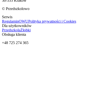
30-535 Kraków
© Przedszkolowo
Serwis
Regulamin
OWU
Polityka prywatności i Cookies
Dla użytkowników
Przedszkola
Żłobki
Obsługa klienta
+48 725 274 365