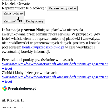
Niedziela:
Otwarte
Reprezentujesz tę placówkę?
Przejmij wizytówkę
Zadaj pytanie
Zadzwoń
Dodaj opinię
Informacja prawna:
Niniejsza placówka nie została
zweryfikowana przez administratora serwisu. W przypadku, gdy
jesteś właścicielem lub reprezentantem tej placówki i zauważysz
nieprawidłowości w prezentowanych danych, prosimy o kontakt
pod adresem
kontakt@przedszkolowo.pl
w celu weryfikacji i
ewentualnej korekty informacji.
Przedszkola i punkty przedszkolne w miastach
Warszawa
Kraków
Wrocław
Poznań
Gdańsk
Łódź
Lublin
Bydgoszcz
Kat
więcej
Żłobki i kluby dziecięce w miastach
Warszawa
Kraków
Wrocław
Poznań
Gdańsk
Łódź
Lublin
Bydgoszcz
Kat
więcej
ul. Krakusa 11