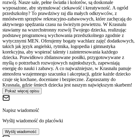
rozwój. Nasze sale, pełne światła i kolorów, są doskonale
wyposażone, aby stymulować ciekawość i kreatywność. A ogród
przedszkolny? To prawdziwy raj dla małych odkrywców, z
mnóstwem sprzętów rekreacyjno-zabawowych, które zachęcają do
aktywnego spędzania czasu na świeżym powietrzu. W Krasnalu
stawiamy na wszechstronny rozwój Twojego dziecka, realizując
podstawę programową wychowania przedszkolnego zgodnie z
wytycznymi MEN. Oferujemy bogaty wachlarz zajęć dodatkowych,
takich jak język angielski, rytmika, logopedia i gimnastyka
korekcyjna, aby wspierać talenty i zainteresowania każdego
dziecka. Prawidłowo zbilansowane posiłki, przygotowywane z
myślą o potrzebach rozwojowych najmłodszych, zapewniają
energię do nauki i zabawy. A co najważniejsze, w Krasnalu panuje
atmosfera wzajemnego szacunku i akceptacji, gdzie każde dziecko
czuje się kochane, doceniane i bezpieczne. Zapraszamy do
Krasnala, gdzie śmiech dziecka jest naszym największym skarbem!
Pokaż więcej opisu
Napisz wiadomość
Wyślij wiadomość do placówki
Wyślij wiadomość