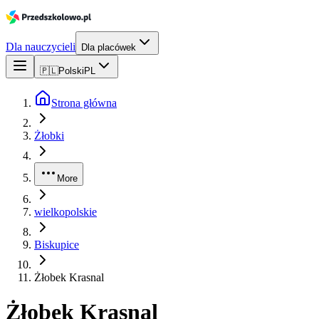
Dla nauczycieli
Dla placówek
🇵🇱
Polski
PL
Strona główna
Żłobki
More
wielkopolskie
Biskupice
Żłobek Krasnal
Żłobek Krasnal