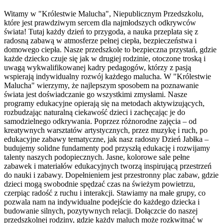
Witamy w "Królestwie Malucha", Niepublicznym Przedszkolu,
które jest prawdziwym sercem dla najmłodszych odkrywców
świata! Tutaj każdy dzień to przygoda, a nauka przeplata się z
radosną zabawą w atmosferze pełnej ciepła, bezpieczeństwa i
domowego ciepła. Nasze przedszkole to bezpieczna przystań, gdzie
każde dziecko czuje się jak w drugiej rodzinie, otoczone troską i
uwagą wykwalifikowanej kadry pedagogów, którzy z pasją
wspierają indywidualny rozwój każdego malucha. W "Królestwie
Malucha" wierzymy, że najlepszym sposobem na poznawanie
świata jest doświadczanie go wszystkimi zmysłami. Nasze
programy edukacyjne opierają się na metodach aktywizujących,
rozbudzając naturalną ciekawość dzieci i zachęcając je do
samodzielnego odkrywania. Poprzez różnorodne zajęcia – od
kreatywnych warsztatów artystycznych, przez muzykę i ruch, po
edukacyjne zabawy tematyczne, jak nasz radosny Dzień Jabłka –
budujemy solidne fundamenty pod przyszłą edukację i rozwijamy
talenty naszych podopiecznych. Jasne, kolorowe sale pełne
zabawek i materiałów edukacyjnych tworzą inspirującą przestrzeń
do nauki i zabawy. Dopełnieniem jest przestronny plac zabaw, gdzie
dzieci mogą swobodnie spędzać czas na świeżym powietrzu,
czerpiąc radość z ruchu i interakcji. Stawiamy na małe grupy, co
pozwala nam na indywidualne podejście do każdego dziecka i
budowanie silnych, pozytywnych relacji. Dołączcie do naszej
przedszkolnej rodziny, gdzie każdy maluch może rozkwitnąć w