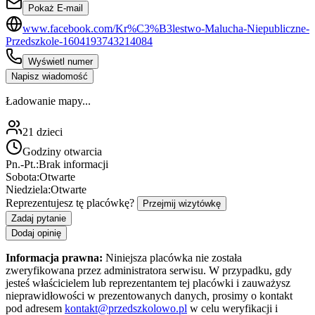
Pokaż E-mail
www.facebook.com/Kr%C3%B3lestwo-Malucha-Niepubliczne-
Przedszkole-1604193743214084
Wyświetl numer
Napisz wiadomość
Ładowanie mapy...
21
dzieci
Godziny otwarcia
Pn.-Pt.:
Brak informacji
Sobota:
Otwarte
Niedziela:
Otwarte
Reprezentujesz tę placówkę?
Przejmij wizytówkę
Zadaj pytanie
Dodaj opinię
Informacja prawna:
Niniejsza placówka nie została
zweryfikowana przez administratora serwisu. W przypadku, gdy
jesteś właścicielem lub reprezentantem tej placówki i zauważysz
nieprawidłowości w prezentowanych danych, prosimy o kontakt
pod adresem
kontakt@przedszkolowo.pl
w celu weryfikacji i