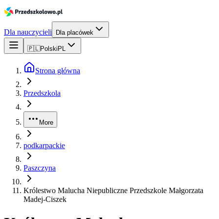
Dla nauczycieli
Dla placówek
🇵🇱
Polski
PL
Strona główna
Przedszkola
More
podkarpackie
Paszczyna
Królestwo Malucha Niepubliczne Przedszkole Małgorzata
Madej-Ciszek