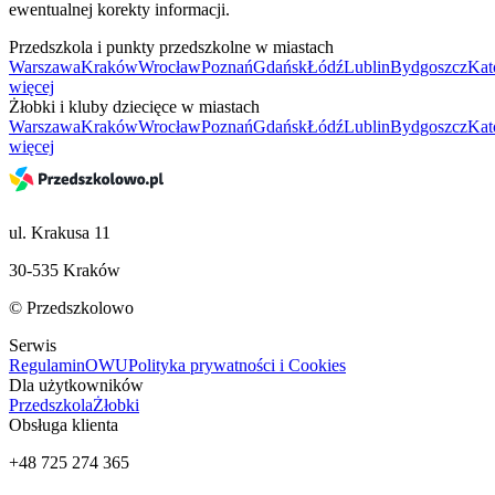
ewentualnej korekty informacji.
Przedszkola i punkty przedszkolne w miastach
Warszawa
Kraków
Wrocław
Poznań
Gdańsk
Łódź
Lublin
Bydgoszcz
Kat
więcej
Żłobki i kluby dziecięce w miastach
Warszawa
Kraków
Wrocław
Poznań
Gdańsk
Łódź
Lublin
Bydgoszcz
Kat
więcej
ul. Krakusa 11
30-535 Kraków
© Przedszkolowo
Serwis
Regulamin
OWU
Polityka prywatności i Cookies
Dla użytkowników
Przedszkola
Żłobki
Obsługa klienta
+48 725 274 365