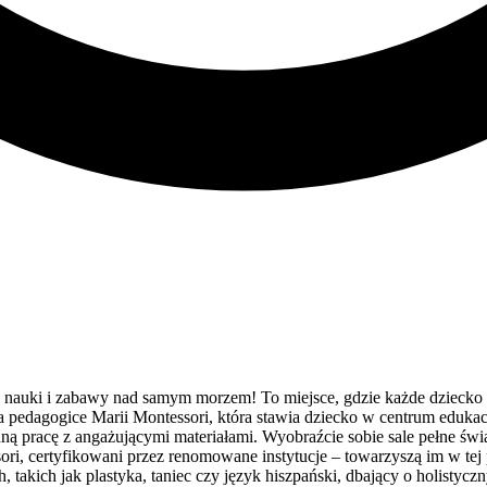
 nauki i zabawy nad samym morzem! To miejsce, gdzie każde dziecko 
ta na pedagogice Marii Montessori, która stawia dziecko w centrum eduk
ną pracę z angażującymi materiałami. Wyobraźcie sobie sale pełne światła
ri, certyfikowani przez renomowane instytucje – towarzyszą im w tej p
, takich jak plastyka, taniec czy język hiszpański, dbający o holistycz