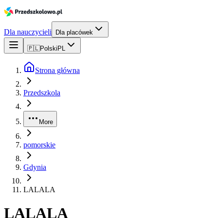
Dla nauczycieli
Dla placówek
🇵🇱
Polski
PL
Strona główna
Przedszkola
More
pomorskie
Gdynia
LALALA
LALALA