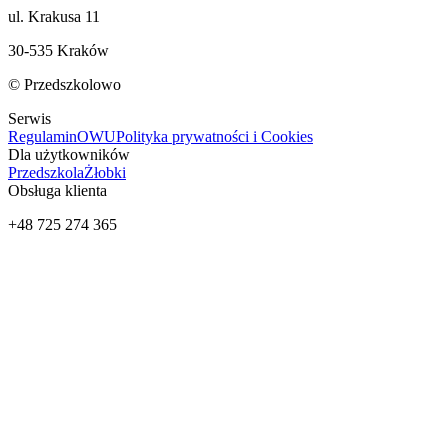
ul. Krakusa 11
30-535 Kraków
© Przedszkolowo
Serwis
Regulamin
OWU
Polityka prywatności i Cookies
Dla użytkowników
Przedszkola
Żłobki
Obsługa klienta
+48 725 274 365