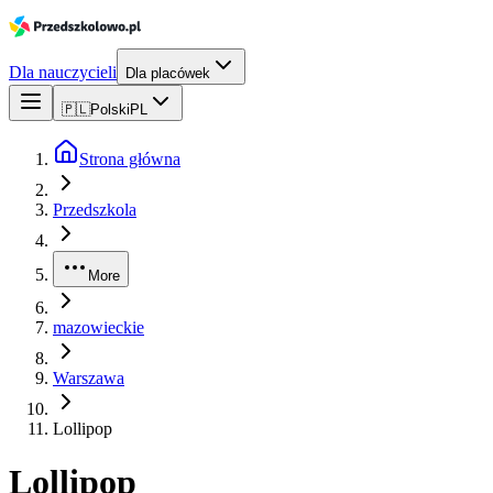
Dla nauczycieli
Dla placówek
🇵🇱
Polski
PL
Strona główna
Przedszkola
More
mazowieckie
Warszawa
Lollipop
Lollipop