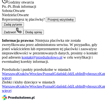
Godziny otwarcia
Pn.-Pt.:
Brak informacji
Sobota:
Otwarte
Niedziela:
Otwarte
Reprezentujesz tę placówkę?
Przejmij wizytówkę
Zadaj pytanie
Zadzwoń
Dodaj opinię
Informacja prawna:
Niniejsza placówka nie została
zweryfikowana przez administratora serwisu. W przypadku, gdy
jesteś właścicielem lub reprezentantem tej placówki i zauważysz
nieprawidłowości w prezentowanych danych, prosimy o kontakt
pod adresem
kontakt@przedszkolowo.pl
w celu weryfikacji i
ewentualnej korekty informacji.
Przedszkola i punkty przedszkolne w miastach
Warszawa
Kraków
Wrocław
Poznań
Gdańsk
Łódź
Lublin
Bydgoszcz
Kat
więcej
Żłobki i kluby dziecięce w miastach
Warszawa
Kraków
Wrocław
Poznań
Gdańsk
Łódź
Lublin
Bydgoszcz
Kat
więcej