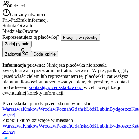
0
dzieci
Godziny otwarcia
Pn.-Pt.:
Brak informacji
Sobota:
Otwarte
Niedziela:
Otwarte
Reprezentujesz tę placówkę?
Przejmij wizytówkę
Zadaj pytanie
Zadzwoń
Dodaj opinię
Informacja prawna:
Niniejsza placówka nie została
zweryfikowana przez administratora serwisu. W przypadku, gdy
jesteś właścicielem lub reprezentantem tej placówki i zauważysz
nieprawidłowości w prezentowanych danych, prosimy o kontakt
pod adresem
kontakt@przedszkolowo.pl
w celu weryfikacji i
ewentualnej korekty informacji.
Przedszkola i punkty przedszkolne w miastach
Warszawa
Kraków
Wrocław
Poznań
Gdańsk
Łódź
Lublin
Bydgoszcz
Kat
więcej
Żłobki i kluby dziecięce w miastach
Warszawa
Kraków
Wrocław
Poznań
Gdańsk
Łódź
Lublin
Bydgoszcz
Kat
więcej