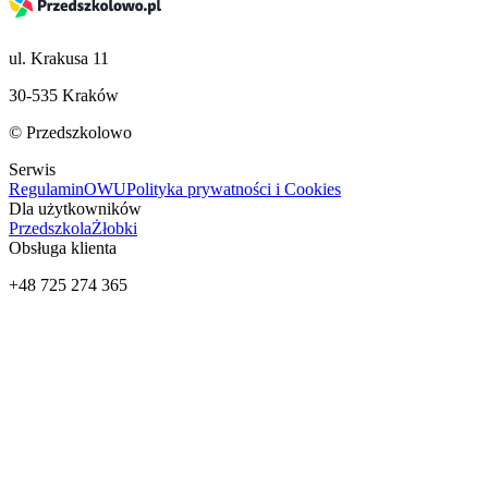
ul. Krakusa 11
30-535 Kraków
© Przedszkolowo
Serwis
Regulamin
OWU
Polityka prywatności i Cookies
Dla użytkowników
Przedszkola
Żłobki
Obsługa klienta
+48 725 274 365