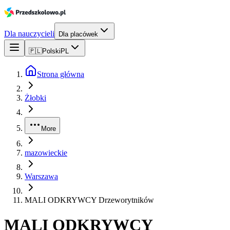
Dla nauczycieli
Dla placówek
🇵🇱
Polski
PL
Strona główna
Żłobki
More
mazowieckie
Warszawa
MALI ODKRYWCY Drzeworytników
MALI ODKRYWCY