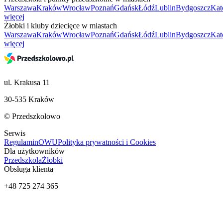
Warszawa
Kraków
Wrocław
Poznań
Gdańsk
Łódź
Lublin
Bydgoszcz
Kat
więcej
Żłobki i kluby dziecięce w miastach
Warszawa
Kraków
Wrocław
Poznań
Gdańsk
Łódź
Lublin
Bydgoszcz
Kat
więcej
ul. Krakusa 11
30-535 Kraków
© Przedszkolowo
Serwis
Regulamin
OWU
Polityka prywatności i Cookies
Dla użytkowników
Przedszkola
Żłobki
Obsługa klienta
+48 725 274 365