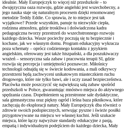
idealnie. Mały Europejczyk to więcej niż przedszkole – to
dwujęzyczna oaza rozwoju, gdzie angielski jest wszechobecny, a
jego nauka staje się naturalnym procesem dzięki renomowanej
metodzie Teddy Eddie. Co sprawia, że to miejsce jest tak
wyjątkowe? Przede wszystkim, panuje tu niezwykle ciepła,
rodzinna atmosfera, gdzie troskliwa i doświadczona kadra
pedagogiczna tworzy przestrzeń do wszechstronnego rozwoju
każdego dziecka. Wasze pociechy poczują się tu bezpiecznie i
kochane, jak we własnym domu. Program edukacyjny wykracza
poza schematy – oprócz codziennego kontaktu z językiem
angielskim, oferowany jest także hiszpański, a dla poszukiwaczy
wrażeń – sensoryczna sala zabaw i pracownia terapii SI, gdzie
rozwija się percepcja i umiejętności poznawcze. Miłośnicy
technologii odnajdą się w świecie kodowania, a mali odkrywcy
przestrzeni będą zachwyceni unikatowym miasteczkiem ruchu
drogowego, które nie tylko bawi, ale i uczy zasad bezpieczeństwa.
Placówka może poszczycić się największą salą zabaw spośród
przedszkoli w Polsce, gwarantując mnóstwo miejsca do aktywnego
spędzania czasu. Dopełnieniem są przestronne sale dydaktyczne,
sala gimnastyczna oraz piękny ogród i leśna baza piknikowa, które
zachęcają do eksploracji natury. Mały Europejczyk dba również o
zdrowie swoich podopiecznych, serwując pyszne i świeże posiłki
przygotowywane na miejscu we własnej kuchni. Jeśli szukacie
miejsca, które łączy najwyższe standardy edukacyjne z pasją,
empatią i indywidualnym podejściem do każdego dziecka, Mały