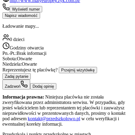
http://www.malyeuropejczyk.com.pl/
Wyświetl numer
Napisz wiadomość
Ładowanie mapy...
0
dzieci
Godziny otwarcia
Pn.-Pt.:
Brak informacji
Sobota:
Otwarte
Niedziela:
Otwarte
Reprezentujesz tę placówkę?
Przejmij wizytówkę
Zadaj pytanie
Zadzwoń
Dodaj opinię
Informacja prawna:
Niniejsza placówka nie została
zweryfikowana przez administratora serwisu. W przypadku, gdy
jesteś właścicielem lub reprezentantem tej placówki i zauważysz
nieprawidłowości w prezentowanych danych, prosimy o kontakt
pod adresem
kontakt@przedszkolowo.pl
w celu weryfikacji i
ewentualnej korekty informacji.
Przedszkola i punkty przedszkolne w miastach