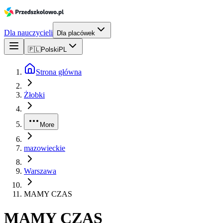
Dla nauczycieli
Dla placówek
🇵🇱
Polski
PL
Strona główna
Żłobki
More
mazowieckie
Warszawa
MAMY CZAS
MAMY CZAS