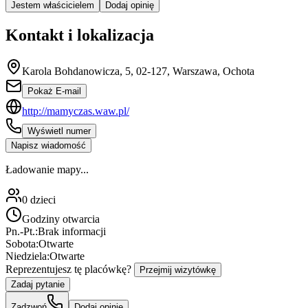
Jestem właścicielem
Dodaj opinię
Kontakt i lokalizacja
Karola Bohdanowicza, 5, 02-127, Warszawa, Ochota
Pokaż E-mail
http://mamyczas.waw.pl/
Wyświetl numer
Napisz wiadomość
Ładowanie mapy...
0
dzieci
Godziny otwarcia
Pn.-Pt.:
Brak informacji
Sobota:
Otwarte
Niedziela:
Otwarte
Reprezentujesz tę placówkę?
Przejmij wizytówkę
Zadaj pytanie
Zadzwoń
Dodaj opinię