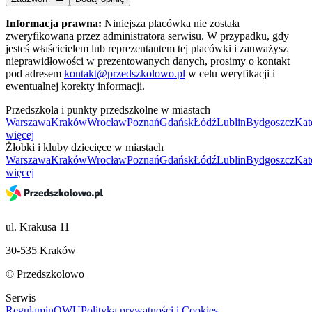
Informacja prawna:
Niniejsza placówka nie została
zweryfikowana przez administratora serwisu. W przypadku, gdy
jesteś właścicielem lub reprezentantem tej placówki i zauważysz
nieprawidłowości w prezentowanych danych, prosimy o kontakt
pod adresem
kontakt@przedszkolowo.pl
w celu weryfikacji i
ewentualnej korekty informacji.
Przedszkola i punkty przedszkolne w miastach
Warszawa
Kraków
Wrocław
Poznań
Gdańsk
Łódź
Lublin
Bydgoszcz
Kat
więcej
Żłobki i kluby dziecięce w miastach
Warszawa
Kraków
Wrocław
Poznań
Gdańsk
Łódź
Lublin
Bydgoszcz
Kat
więcej
ul. Krakusa 11
30-535 Kraków
© Przedszkolowo
Serwis
Regulamin
OWU
Polityka prywatności i Cookies