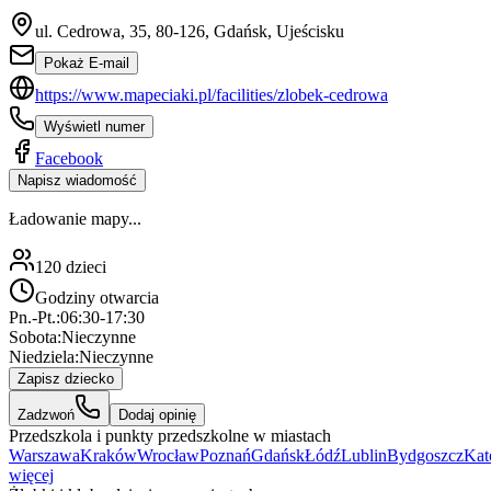
ul. Cedrowa, 35, 80-126, Gdańsk, Ujeścisku
Pokaż E-mail
https://www.mapeciaki.pl/facilities/zlobek-cedrowa
Wyświetl numer
Facebook
Napisz wiadomość
Ładowanie mapy...
120
dzieci
Godziny otwarcia
Pn.-Pt.:
06:30-17:30
Sobota:
Nieczynne
Niedziela:
Nieczynne
Zapisz dziecko
Zadzwoń
Dodaj opinię
Przedszkola i punkty przedszkolne w miastach
Warszawa
Kraków
Wrocław
Poznań
Gdańsk
Łódź
Lublin
Bydgoszcz
Kat
więcej