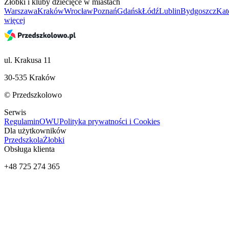
Żłobki i kluby dziecięce w miastach
Warszawa
Kraków
Wrocław
Poznań
Gdańsk
Łódź
Lublin
Bydgoszcz
Kat
więcej
ul. Krakusa 11
30-535 Kraków
© Przedszkolowo
Serwis
Regulamin
OWU
Polityka prywatności i Cookies
Dla użytkowników
Przedszkola
Żłobki
Obsługa klienta
+48 725 274 365