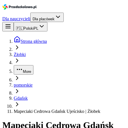
Dla nauczycieli
Dla placówek
🇵🇱
Polski
PL
Strona główna
Żłobki
More
pomorskie
Gdańsk
Mapeciaki Cedrowa Gdańsk Ujeścisko | Żłobek
Mapeciaki Cedrowa Gdańsk