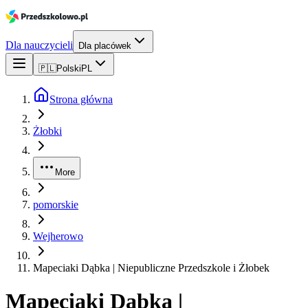
Dla nauczycieli
Dla placówek
🇵🇱
Polski
PL
Strona główna
Żłobki
More
pomorskie
Wejherowo
Mapeciaki Dąbka | Niepubliczne Przedszkole i Żłobek
Mapeciaki Dąbka |