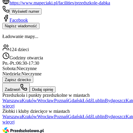
https://www.mapeciaki.pl/facilities/przedszkole-dabka
Wyświetl numer
Facebook
Napisz wiadomość
Ładowanie mapy...
124
dzieci
Godziny otwarcia
Pn.-Pt.:
06:30-17:30
Sobota:
Nieczynne
Niedziela:
Nieczynne
Zapisz dziecko
Zadzwoń
Dodaj opinię
Przedszkola i punkty przedszkolne w miastach
Warszawa
Kraków
Wrocław
Poznań
Gdańsk
Łódź
Lublin
Bydgoszcz
Kat
więcej
Żłobki i kluby dziecięce w miastach
Warszawa
Kraków
Wrocław
Poznań
Gdańsk
Łódź
Lublin
Bydgoszcz
Kat
więcej