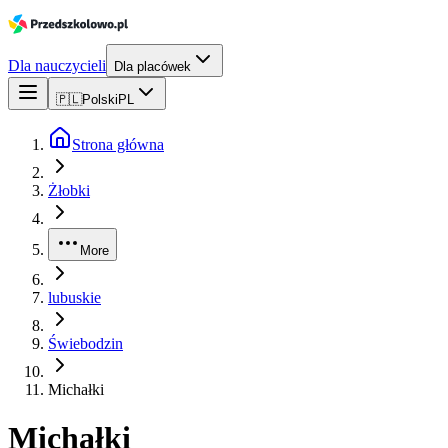
Dla nauczycieli
Dla placówek
🇵🇱
Polski
PL
Strona główna
Żłobki
More
lubuskie
Świebodzin
Michałki
Michałki