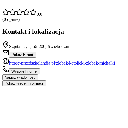
0.0
(
0
opinie)
Kontakt i lokalizacja
Szpitalna, 1, 66-200, Świebodzin
Pokaż E-mail
https://przedszkolandia.pl/zlobek/katolicki-zlobek-michalki
Wyświetl numer
Napisz wiadomość
Pokaż więcej informacji