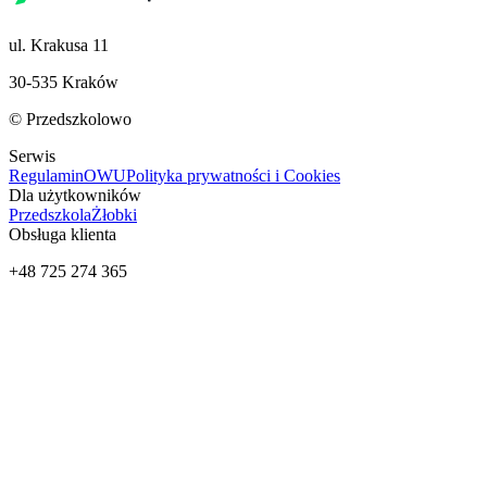
ul. Krakusa 11
30-535 Kraków
© Przedszkolowo
Serwis
Regulamin
OWU
Polityka prywatności i Cookies
Dla użytkowników
Przedszkola
Żłobki
Obsługa klienta
+48 725 274 365