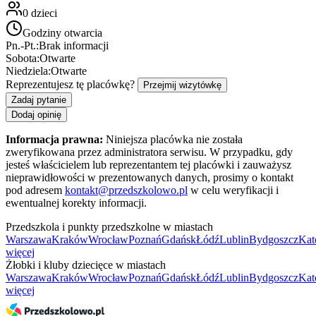
0
dzieci
Godziny otwarcia
Pn.-Pt.:
Brak informacji
Sobota:
Otwarte
Niedziela:
Otwarte
Reprezentujesz tę placówkę?
Przejmij wizytówkę
Zadaj pytanie
Dodaj opinię
Informacja prawna:
Niniejsza placówka nie została
zweryfikowana przez administratora serwisu. W przypadku, gdy
jesteś właścicielem lub reprezentantem tej placówki i zauważysz
nieprawidłowości w prezentowanych danych, prosimy o kontakt
pod adresem
kontakt@przedszkolowo.pl
w celu weryfikacji i
ewentualnej korekty informacji.
Przedszkola i punkty przedszkolne w miastach
Warszawa
Kraków
Wrocław
Poznań
Gdańsk
Łódź
Lublin
Bydgoszcz
Kat
więcej
Żłobki i kluby dziecięce w miastach
Warszawa
Kraków
Wrocław
Poznań
Gdańsk
Łódź
Lublin
Bydgoszcz
Kat
więcej