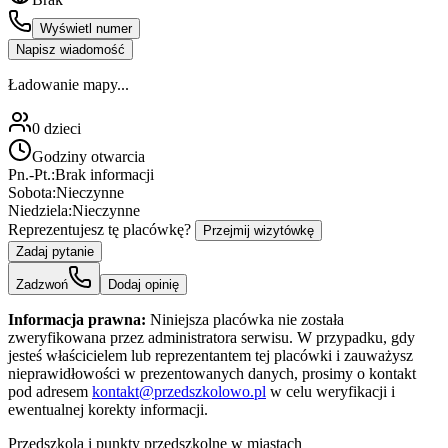
Wyświetl numer
Napisz wiadomość
Ładowanie mapy...
0
dzieci
Godziny otwarcia
Pn.-Pt.:
Brak informacji
Sobota:
Nieczynne
Niedziela:
Nieczynne
Reprezentujesz tę placówkę?
Przejmij wizytówkę
Zadaj pytanie
Zadzwoń
Dodaj opinię
Informacja prawna:
Niniejsza placówka nie została
zweryfikowana przez administratora serwisu. W przypadku, gdy
jesteś właścicielem lub reprezentantem tej placówki i zauważysz
nieprawidłowości w prezentowanych danych, prosimy o kontakt
pod adresem
kontakt@przedszkolowo.pl
w celu weryfikacji i
ewentualnej korekty informacji.
Przedszkola i punkty przedszkolne w miastach