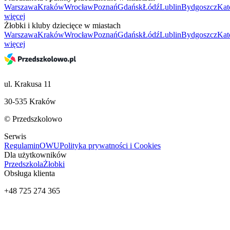
Warszawa
Kraków
Wrocław
Poznań
Gdańsk
Łódź
Lublin
Bydgoszcz
Kat
więcej
Żłobki i kluby dziecięce w miastach
Warszawa
Kraków
Wrocław
Poznań
Gdańsk
Łódź
Lublin
Bydgoszcz
Kat
więcej
ul. Krakusa 11
30-535 Kraków
© Przedszkolowo
Serwis
Regulamin
OWU
Polityka prywatności i Cookies
Dla użytkowników
Przedszkola
Żłobki
Obsługa klienta
+48 725 274 365