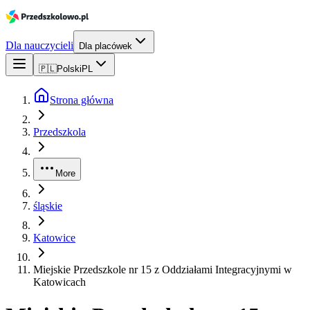
Dla nauczycieli
Dla placówek
🇵🇱
Polski
PL
Strona główna
Przedszkola
More
śląskie
Katowice
Miejskie Przedszkole nr 15 z Oddziałami Integracyjnymi w
Katowicach