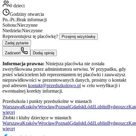
0
dzieci
Godziny otwarcia
Pn.-Pt.:
Brak informacji
Sobota:
Nieczynne
Niedziela:
Nieczynne
Reprezentujesz tę placówkę?
Przejmij wizytówkę
Zadaj pytanie
Zadzwoń
Dodaj opinię
Informacja prawna:
Niniejsza placówka nie została
zweryfikowana przez administratora serwisu. W przypadku, gdy
jesteś właścicielem lub reprezentantem tej placówki i zauważysz
nieprawidłowości w prezentowanych danych, prosimy o kontakt
pod adresem
kontakt@przedszkolowo.pl
w celu weryfikacji i
ewentualnej korekty informacji.
Przedszkola i punkty przedszkolne w miastach
Warszawa
Kraków
Wrocław
Poznań
Gdańsk
Łódź
Lublin
Bydgoszcz
Kat
więcej
Żłobki i kluby dziecięce w miastach
Warszawa
Kraków
Wrocław
Poznań
Gdańsk
Łódź
Lublin
Bydgoszcz
Kat
więcej