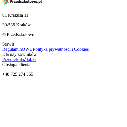
ul. Krakusa 11
30-535 Kraków
© Przedszkolowo
Serwis
Regulamin
OWU
Polityka prywatności i Cookies
Dla użytkowników
Przedszkola
Żłobki
Obsługa klienta
+48 725 274 365