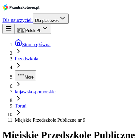
Dla nauczycieli
Dla placówek
🇵🇱
Polski
PL
Strona główna
Przedszkola
More
kujawsko-pomorskie
Toruń
Miejskie Przedszkole Publiczne nr 9
Miejskie Przedszkole Publiczne