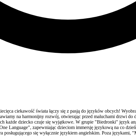
ęca ciekawość świata łączy się z pasją do języków obcych! Wyobraźci
stawiamy na harmonijny rozwój, otwierając przed maluchami drzwi do 
rych każde dziecko czuje się wyjątkowe. W grupie "Biedronki" język a
ne Language", zapewniając dzieciom immersję językową na co dzień. A 
ora posługującego się wyłącznie językiem angielskim. Poza językami, 