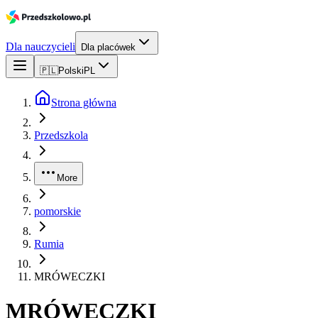
Dla nauczycieli
Dla placówek
🇵🇱
Polski
PL
Strona główna
Przedszkola
More
pomorskie
Rumia
MRÓWECZKI
MRÓWECZKI