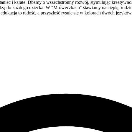
, taniec i karate. Dbamy o wszechstronny rozwój, stymulując kreatywno
zą do każdego dziecka. W "Mróweczkach" stawiamy na ciepłą, rodzinną
dukacja to radość, a przyszłość rysuje się w kolorach dwóch języków