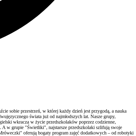
e sobie przestrzeń, w której każdy dzień jest przygodą, a nauka
dwujęzycznego świata już od najmłodszych lat. Nasze grupy,
ngielski wkracza w życie przedszkolaków poprzez codzienne,
w grupie "Świetliki", najstarsze przedszkolaki szlifują swoje
"Mróweczki" oferują bogaty program zajęć dodatkowych – od robotyki