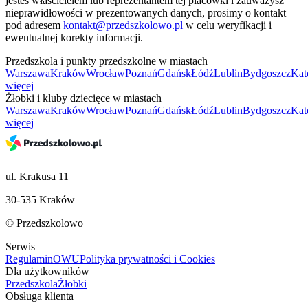
jesteś właścicielem lub reprezentantem tej placówki i zauważysz
nieprawidłowości w prezentowanych danych, prosimy o kontakt
pod adresem
kontakt@przedszkolowo.pl
w celu weryfikacji i
ewentualnej korekty informacji.
Przedszkola i punkty przedszkolne w miastach
Warszawa
Kraków
Wrocław
Poznań
Gdańsk
Łódź
Lublin
Bydgoszcz
Kat
więcej
Żłobki i kluby dziecięce w miastach
Warszawa
Kraków
Wrocław
Poznań
Gdańsk
Łódź
Lublin
Bydgoszcz
Kat
więcej
ul. Krakusa 11
30-535 Kraków
© Przedszkolowo
Serwis
Regulamin
OWU
Polityka prywatności i Cookies
Dla użytkowników
Przedszkola
Żłobki
Obsługa klienta